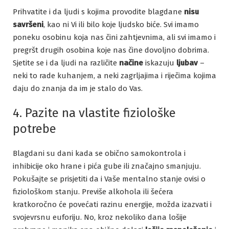
Prihvatite i da ljudi s kojima provodite blagdane
nisu
savršeni
, kao ni Vi ili bilo koje ljudsko biće. Svi imamo
poneku osobinu koja nas čini zahtjevnima, ali svi imamo i
pregršt drugih osobina koje nas čine dovoljno dobrima.
Sjetite se i da ljudi na različite
načine
iskazuju
ljubav
–
neki to rade kuhanjem, a neki zagrljajima i riječima kojima
daju do znanja da im je stalo do Vas.
4. Pazite na vlastite fiziološke
potrebe
Blagdani su dani kada se obično samokontrola i
inhibicije oko hrane i pića gube ili značajno smanjuju.
Pokušajte se prisjetiti da i Vaše mentalno stanje ovisi o
fiziološkom stanju. Previše alkohola ili šećera
kratkoročno će povećati razinu energije, možda izazvati i
svojevrsnu euforiju. No, kroz nekoliko dana lošije