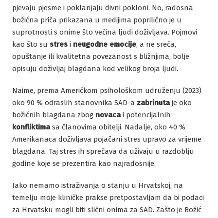
pjevaju pjesme i poklanjaju divni pokloni. No, radosna
božićna priča prikazana u medijima poprilično je u
suprotnosti s onime što većina ljudi doživljava. Pojmovi
kao što su
stres
i
neugodne emocije
, a ne sreća,
opuštanje ili kvalitetna povezanost s bližnjima, bolje
opisuju doživljaj blagdana kod velikog broja ljudi.
Naime, prema Američkom psihološkom udruženju (2023)
oko 90 % odraslih stanovnika SAD-a
zabrinuta
je oko
božićnih blagdana zbog
novaca
i potencijalnih
konfliktima
sa članovima obitelji. Nadalje, oko 40 %
Amerikanaca doživljava pojačani stres upravo za vrijeme
blagdana. Taj stres ih sprečava da uživaju u razdoblju
godine koje se prezentira kao najradosnije.
Iako nemamo istraživanja o stanju u Hrvatskoj, na
temelju moje kliničke prakse pretpostavljam da bi podaci
za Hrvatsku mogli biti slični onima za SAD. Zašto je Božić