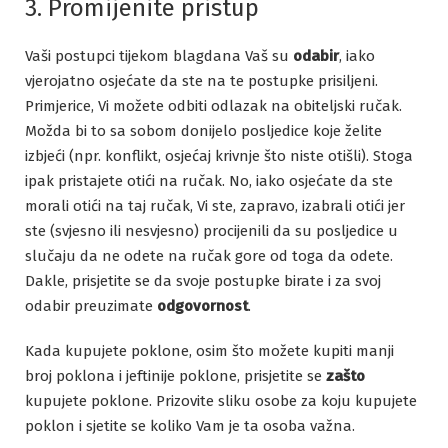
3. Promijenite pristup
Vaši postupci tijekom blagdana Vaš su
odabir
, iako
vjerojatno osjećate da ste na te postupke prisiljeni.
Primjerice, Vi možete odbiti odlazak na obiteljski ručak.
Možda bi to sa sobom donijelo posljedice koje želite
izbjeći (npr. konflikt, osjećaj krivnje što niste otišli). Stoga
ipak pristajete otići na ručak. No, iako osjećate da ste
morali otići na taj ručak, Vi ste, zapravo, izabrali otići jer
ste (svjesno ili nesvjesno) procijenili da su posljedice u
slučaju da ne odete na ručak gore od toga da odete.
Dakle, prisjetite se da svoje postupke birate i za svoj
odabir preuzimate
odgovornost
.
Kada kupujete poklone, osim što možete kupiti manji
broj poklona i jeftinije poklone, prisjetite se
zašto
kupujete poklone. Prizovite sliku osobe za koju kupujete
poklon i sjetite se koliko Vam je ta osoba važna.