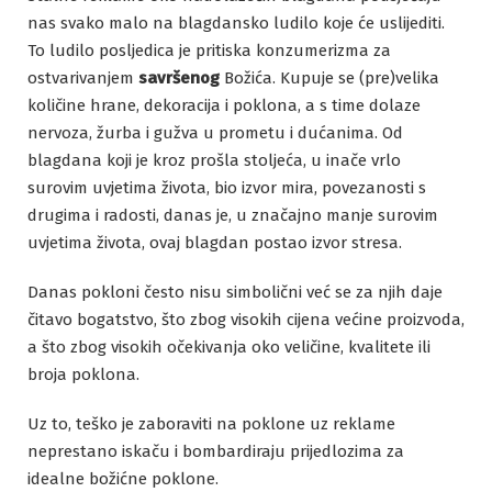
nas svako malo na blagdansko ludilo koje će uslijediti.
To ludilo posljedica je pritiska konzumerizma za
ostvarivanjem
savršenog
Božića. Kupuje se (pre)velika
količine hrane, dekoracija i poklona, a s time dolaze
nervoza, žurba i gužva u prometu i dućanima. Od
blagdana koji je kroz prošla stoljeća, u inače vrlo
surovim uvjetima života, bio izvor mira, povezanosti s
drugima i radosti, danas je, u značajno manje surovim
uvjetima života, ovaj blagdan postao izvor stresa.
Danas pokloni često nisu simbolični već se za njih daje
čitavo bogatstvo, što zbog visokih cijena većine proizvoda,
a što zbog visokih očekivanja oko veličine, kvalitete ili
broja poklona.
Uz to, teško je zaboraviti na poklone uz reklame
neprestano iskaču i bombardiraju prijedlozima za
idealne božićne poklone.