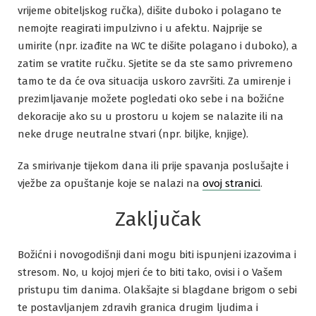
vrijeme obiteljskog ručka), dišite duboko i polagano te
nemojte reagirati impulzivno i u afektu. Najprije se
umirite (npr. izađite na WC te dišite polagano i duboko), a
zatim se vratite ručku. Sjetite se da ste samo privremeno
tamo te da će ova situacija uskoro završiti. Za umirenje i
prezimljavanje možete pogledati oko sebe i na božićne
dekoracije ako su u prostoru u kojem se nalazite ili na
neke druge neutralne stvari (npr. biljke, knjige).
Za smirivanje tijekom dana ili prije spavanja poslušajte i
vježbe za opuštanje koje se nalazi na
ovoj stranici
.
Zaključak
Božićni i novogodišnji dani mogu biti ispunjeni izazovima i
stresom. No, u kojoj mjeri će to biti tako, ovisi i o Vašem
pristupu tim danima. Olakšajte si blagdane brigom o sebi
te postavljanjem zdravih granica drugim ljudima i