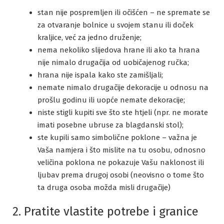
stan nije pospremljen ili očišćen – ne spremate se
za otvaranje bolnice u svojem stanu ili doček
kraljice, već za jedno druženje;
nema nekoliko slijedova hrane ili ako ta hrana
nije nimalo drugačija od uobičajenog ručka;
hrana nije ispala kako ste zamišljali;
nemate nimalo drugačije dekoracije u odnosu na
prošlu godinu ili uopće nemate dekoracije;
niste stigli kupiti sve što ste htjeli (npr. ne morate
imati posebne ubruse za blagdanski stol);
ste kupili samo simbolične poklone – važna je
Vaša namjera i što mislite na tu osobu, odnosno
veličina poklona ne pokazuje Vašu naklonost ili
ljubav prema drugoj osobi (neovisno o tome što
ta druga osoba možda misli drugačije)
2. Pratite vlastite potrebe i granice