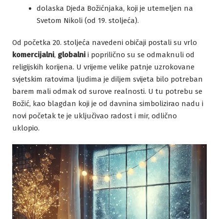
dolaska Djeda Božićnjaka, koji je utemeljen na
Svetom Nikoli (od 19. stoljeća).
Od početka 20. stoljeća navedeni običaji postali su vrlo
komercijalni
,
globalni
i poprilično su se odmaknuli od
religijskih korijena. U vrijeme velike patnje uzrokovane
svjetskim ratovima ljudima je diljem svijeta bilo potreban
barem mali odmak od surove realnosti. U tu potrebu se
Božić, kao blagdan koji je od davnina simbolizirao nadu i
novi početak te je uključivao radost i mir, odlično
uklopio.