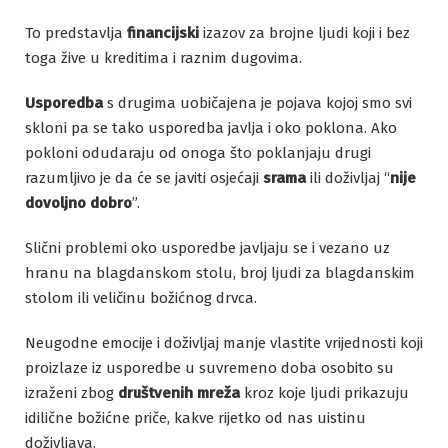
To predstavlja
financijski
izazov za brojne ljudi koji i bez
toga žive u kreditima i raznim dugovima.
Usporedba
s drugima uobičajena je pojava kojoj smo svi
skloni pa se tako usporedba javlja i oko poklona. Ako
pokloni odudaraju od onoga što poklanjaju drugi
razumljivo je da će se javiti osjećaji
srama
ili doživljaj “
nije
dovoljno dobro
”.
Slični problemi oko usporedbe javljaju se i vezano uz
hranu na blagdanskom stolu, broj ljudi za blagdanskim
stolom ili veličinu božićnog drvca.
Neugodne emocije i doživljaj manje vlastite vrijednosti koji
proizlaze iz usporedbe u suvremeno doba osobito su
izraženi zbog
društvenih mreža
kroz koje ljudi prikazuju
idilične božićne priče, kakve rijetko od nas uistinu
doživljava.