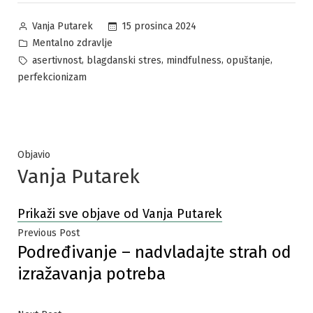
Posted
15 prosinca 2024
Vanja Putarek
by
Posted
Mentalno zdravlje
in
Tags:
,
,
,
,
asertivnost
blagdanski stres
mindfulness
opuštanje
perfekcionizam
Objavio
Vanja Putarek
Prikaži sve objave od Vanja Putarek
Navigacija
Previous
Previous Post
Podređivanje – nadvladajte strah od
post:
objava
izražavanja potreba