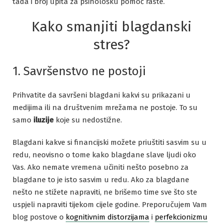
tada i broj upita za psihološku pomoć raste.
Kako smanjiti blagdanski
stres?
1. Savršenstvo ne postoji
Prihvatite da savršeni blagdani kakvi su prikazani u
medijima ili na društvenim mrežama ne postoje. To su
samo
iluzije
koje su nedostižne.
Blagdani kakve si financijski možete priuštiti sasvim su u
redu, neovisno o tome kako blagdane slave ljudi oko
Vas. Ako nemate vremena učiniti nešto posebno za
blagdane to je isto sasvim u redu. Ako za blagdane
nešto ne stižete napraviti, ne brišemo time sve što ste
uspjeli napraviti tijekom cijele godine. Preporučujem Vam
blog postove o
kognitivnim distorzijama
i
perfekcionizmu