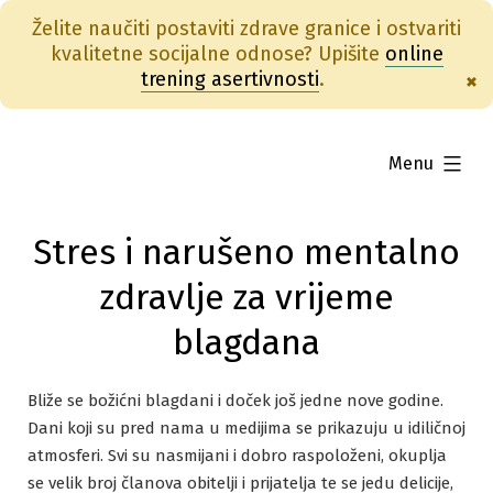
Želite naučiti postaviti zdrave granice i ostvariti
kvalitetne socijalne odnose? Upišite
online
trening asertivnosti
.
×
Skip
to
expanded
Menu
content
Stres i narušeno mentalno
zdravlje za vrijeme
blagdana
Bliže se božićni blagdani i doček još jedne nove godine.
Dani koji su pred nama u medijima se prikazuju u idiličnoj
atmosferi. Svi su nasmijani i dobro raspoloženi, okuplja
se velik broj članova obitelji i prijatelja te se jedu delicije,