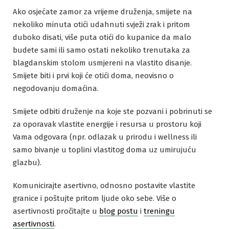
Ako osjećate zamor za vrijeme druženja, smijete na
nekoliko minuta otići udahnuti svježi zrak i pritom
duboko disati, više puta otići do kupanice da malo
budete sami ili samo ostati nekoliko trenutaka za
blagdanskim stolom usmjereni na vlastito disanje.
Smijete biti i prvi koji će otići doma, neovisno o
negodovanju domaćina.
Smijete odbiti druženje na koje ste pozvani i pobrinuti se
za oporavak vlastite energije i resursa u prostoru koji
Vama odgovara (npr. odlazak u prirodu i wellness ili
samo bivanje u toplini vlastitog doma uz umirujuću
glazbu).
Komunicirajte asertivno, odnosno postavite vlastite
granice i poštujte pritom ljude oko sebe. Više o
asertivnosti pročitajte u
blog postu
i
treningu
asertivnosti
.