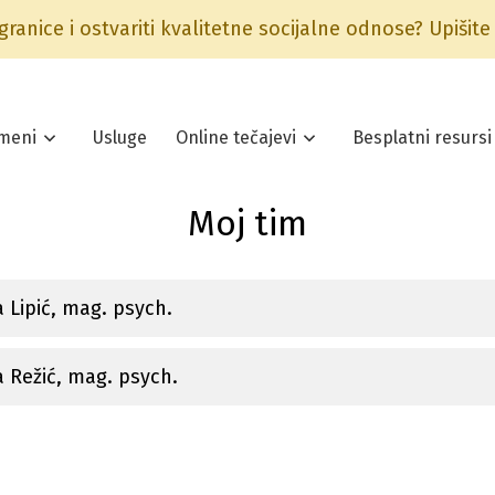
 granice i ostvariti kvalitetne socijalne odnose? Upišit
meni
Usluge
Online tečajevi
Besplatni resursi
Moj tim
a Lipić, mag. psych.
 Režić, mag. psych.