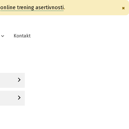
e
online trening asertivnosti
.
×
Kontakt