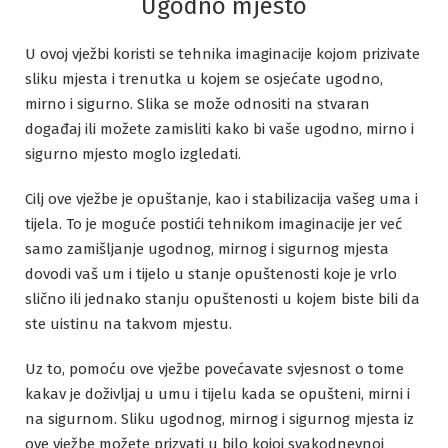
Ugodno mjesto
U ovoj vježbi koristi se tehnika imaginacije kojom prizivate
sliku mjesta i trenutka u kojem se osjećate ugodno,
mirno i sigurno. Slika se može odnositi na stvaran
događaj ili možete zamisliti kako bi vaše ugodno, mirno i
sigurno mjesto moglo izgledati.
Cilj ove vježbe je opuštanje, kao i stabilizacija vašeg uma i
tijela. To je moguće postići tehnikom imaginacije jer već
samo zamišljanje ugodnog, mirnog i sigurnog mjesta
dovodi vaš um i tijelo u stanje opuštenosti koje je vrlo
slično ili jednako stanju opuštenosti u kojem biste bili da
ste uistinu na takvom mjestu.
Uz to, pomoću ove vježbe povećavate svjesnost o tome
kakav je doživljaj u umu i tijelu kada se opušteni, mirni i
na sigurnom. Sliku ugodnog, mirnog i sigurnog mjesta iz
ove vježbe možete prizvati u bilo kojoj svakodnevnoj