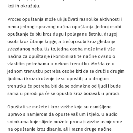
koji ih okružuju.
Proces opuštanja može uključivati raznolike aktivnosti i
nema jednog ispravnog načina opuštanja. Jednoj osobi
opuštanje će biti kroz dugu i polaganu šetnju, drugoj
osobi kroz čitanje knjige, a trećoj osobi kroz gledanje
zvjezdanog neba. Uz to, jedna osoba može imati više
načina za opuštanje i kombinirati te načine ovisno o
vlastitim potrebama u nekom trenutku. Možda će u
jednom trenutku potreba osobe biti da se druži s drugim
ljudima i kroz druženje će se opustiti, a u drugom
trenutku će potreba biti da se odmakne od ljudi i bude
sama u prirodi pa će se opustiti kroz boravak u prirodi.
Opuštati se možete i kroz vježbe koje su osmišljene
upravo s namjerom da opuste vaš um i tijelo. U audio
snimkama koje slijede možete pronaći vježbe usmjerene
na opuštanje kroz disanje, ali i razne druge načine.