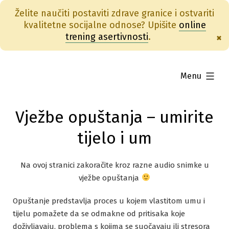
Želite naučiti postaviti zdrave granice i ostvariti
kvalitetne socijalne odnose? Upišite
online
trening asertivnosti
.
×
Skip
to
expanded
Menu
content
Vježbe opuštanja – umirite
tijelo i um
Na ovoj stranici zakoračite kroz razne audio snimke u
vježbe opuštanja
Opuštanje predstavlja proces u kojem vlastitom umu i
tijelu pomažete da se odmakne od pritisaka koje
doživljavaju, problema s kojima se suočavaju ili stresora