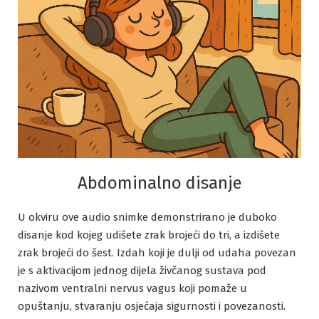
Abdominalno disanje
U okviru ove audio snimke demonstrirano je duboko
disanje kod kojeg udišete zrak brojeći do tri, a izdišete
zrak brojeći do šest. Izdah koji je dulji od udaha povezan
je s aktivacijom jednog dijela živčanog sustava pod
nazivom ventralni nervus vagus koji pomaže u
opuštanju, stvaranju osjećaja sigurnosti i povezanosti.