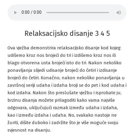
Relaksacijsko disanje 3 4 5
Ova vježba demonstrira relaksacijsko disanje kod kojeg
udišemo kroz nos brojeći do tri i izdišemo kroz nos ili
blago otvorena usta brojeći isto do tri. Nakon nekoliko
ponavljanja slijedi udisanje brojeći do četiri i izdisanje
brojeći do četiri. Konačno, nakon nekoliko ponavljanja u
završnoj seriji udaha i izdaha broji se do pet i kod udaha i
kod izdaha. Nakon što preslušate vježbu i isprobate ju,
brzinu disanja možete prilagoditi kako vama najviše
odgovara, uključujući razmak između udaha i izdaha,
kao i između izdaha i udaha. No, svakako nastoje ne
žuriti, dišite duboko i zadržite što je više moguće svoju
svjesnost na disanju.