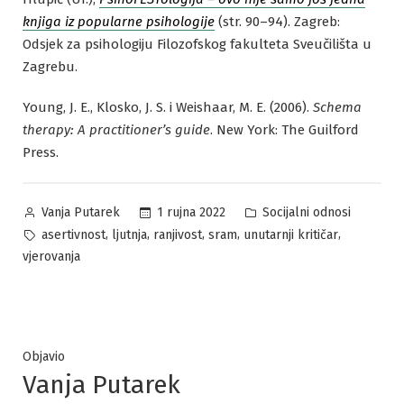
knjiga iz popularne psihologije
(str. 90–94). Zagreb:
Odsjek za psihologiju Filozofskog fakulteta Sveučilišta u
Zagrebu.
Young, J. E., Klosko, J. S. i Weishaar, M. E. (2006).
Schema
therapy: A practitioner’s guide
. New York: The Guilford
Press.
Posted
Posted
1 rujna 2022
Socijalni odnosi
Vanja Putarek
by
in
Tags:
,
,
,
,
,
asertivnost
ljutnja
ranjivost
sram
unutarnji kritičar
vjerovanja
Objavio
Vanja Putarek