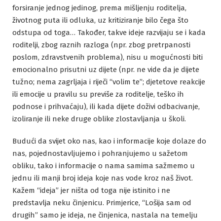
forsiranje jednog jedinog, prema mišljenju roditelja,
životnog puta ili odluka, uz kritiziranje bilo čega što
odstupa od toga… Također, takve ideje razvijaju se i kada
roditelji, zbog raznih razloga (npr. zbog pretrpanosti
poslom, zdravstvenih problema), nisu u mogućnosti biti
emocionalno prisutni uz dijete (npr. ne vide da je dijete
tužno; nema zagrljaja i riječi “volim te”; djetetove reakcije
ili emocije u pravilu su previše za roditelje, teško ih
podnose i prihvaćaju), ili kada dijete doživi odbacivanje,
izoliranje ili neke druge oblike zlostavljanja u školi.
Budući da svijet oko nas, kao i informacije koje dolaze do
nas, pojednostavljujemo i pohranjujemo u sažetom
obliku, tako i informacije o nama samima sažmemo u
jednu ili manji broj ideja koje nas vode kroz naš život.
Kažem “ideja” jer ništa od toga nije istinito i ne
predstavlja neku činjenicu. Primjerice, “Lošija sam od
drugih” samo je ideja, ne činjenica, nastala na temelju