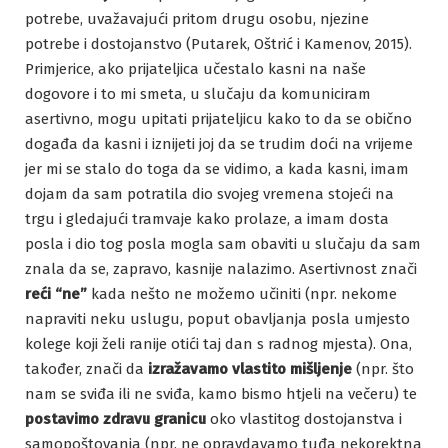
potrebe, uvažavajući pritom drugu osobu, njezine
potrebe i dostojanstvo (Putarek, Oštrić i Kamenov, 2015).
Primjerice, ako prijateljica učestalo kasni na naše
dogovore i to mi smeta, u slučaju da komuniciram
asertivno, mogu upitati prijateljicu kako to da se obično
događa da kasni i iznijeti joj da se trudim doći na vrijeme
jer mi se stalo do toga da se vidimo, a kada kasni, imam
dojam da sam potratila dio svojeg vremena stojeći na
trgu i gledajući tramvaje kako prolaze, a imam dosta
posla i dio tog posla mogla sam obaviti u slučaju da sam
znala da se, zapravo, kasnije nalazimo. Asertivnost znači
reći “ne”
kada nešto ne možemo učiniti (npr. nekome
napraviti neku uslugu, poput obavljanja posla umjesto
kolege koji želi ranije otići taj dan s radnog mjesta). Ona,
također, znači da
izražavamo vlastito mišljenje
(npr. što
nam se sviđa ili ne sviđa, kamo bismo htjeli na večeru) te
postavimo zdravu granicu
oko vlastitog dostojanstva i
samopoštovanja (npr. ne opravdavamo tuđa nekorektna