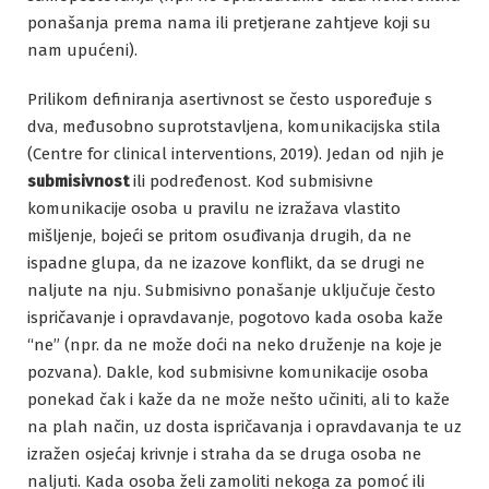
ponašanja prema nama ili pretjerane zahtjeve koji su
nam upućeni).
Prilikom definiranja asertivnost se često uspoređuje s
dva, međusobno suprotstavljena, komunikacijska stila
(Centre for clinical interventions, 2019). Jedan od njih je
submisivnost
ili podređenost. Kod submisivne
komunikacije osoba u pravilu ne izražava vlastito
mišljenje, bojeći se pritom osuđivanja drugih, da ne
ispadne glupa, da ne izazove konflikt, da se drugi ne
naljute na nju. Submisivno ponašanje uključuje često
ispričavanje i opravdavanje, pogotovo kada osoba kaže
“ne” (npr. da ne može doći na neko druženje na koje je
pozvana). Dakle, kod submisivne komunikacije osoba
ponekad čak i kaže da ne može nešto učiniti, ali to kaže
na plah način, uz dosta ispričavanja i opravdavanja te uz
izražen osjećaj krivnje i straha da se druga osoba ne
naljuti. Kada osoba želi zamoliti nekoga za pomoć ili