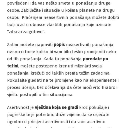
povrijeđeni i da vas nešto smeta u ponašanju druge
osobe. Zabilježite i situacije u kojima planete na drugu
osobu. Praćenjem neasertivnih ponašanja možete dobiti
bolji uvid u obrasce vlastitih ponašanja koje uzimate
“zdravo za gotovo”.
Zatim možete napraviti
popis
neasertivnih ponašanja
ovisno o tome koliko bi vam bilo teško promijeniti neko
od tih ponašanja. Kada ta ponašanja
poredate po
težini
, možete postepeno krenuti mijenjati svoja
ponašanja, krećući od lakših prema težim zadacima.
Pokušajte gledati na te promjene kao na eksperimente i
proces učenja, bez očekivanja da ćete moći vrlo hrabro i
vješto postupiti u tim situacijama.
Asertivnost je
vještina koja se gradi
kroz pokušaje i
pogreške te je potrebno duže vrijeme da se osjećate
ugodno u primjeni asertivnosti i da vam asertivno