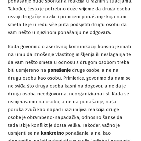
ponašanje bude spontana reakcija u raznim situacijama.
Također, često je potrebno duže vrijeme da druga osoba
usvoji drugačije navike i promijeni ponašanje koja nam
smeta te je u redu više puta podsjetiti drugu osobu da
vam nešto u njezinom ponašanju ne odgovara.
Kada govorimo o asertivnoj komunikaciji, korisno je imati
na umu da iznošenje vlastitog mišljenja ili neslaganja te
da vam nešto smeta u odnosu s drugom osobom treba
biti usmjereno na
ponašanje
druge osobe, a ne na
drugu osobu kao osobu. Primjerice, govorimo da nam se
ne sviđa što druga osoba kasni na dogovor, a ne da je
druga osoba neodgovorna, neorganizirana i sl. Kada se
usmjeravamo na osobu, a ne na ponašanje, naša
poruka zvuči kao napad i razumljiva reakcija druge
osobe je obrambeno-napadačka, odnosno šanse da
tada izbije konflikt je dosta velika. Također, važno je
usmjeriti se na
konkretno
ponašanje, a ne, kao