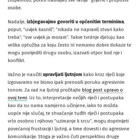
zlopamtilo, početi nabrajati sve ranije “grijehe i propuste”
osobe.
Nadalje,
izbjegavajmo govoriti u općenitim terminima
,
poput, “uvijek kasniš”, “nikada ne napraviš stvari kako
treba”, “sve uvijek ja moram”. Takve tvrdnje djeluju kao
velika optužba za koju često ni nemamo dobre dokaze te
mogu povrijediti drugu osobu, izazvati otpor kod nje i
konflikt.
Važno je naučiti
upravljati ljutnjom
kako kroz riječi koje
izgovaramo ne bismo ipak prenosili poruku agresivnim
tonom. Za rad na ljutnji pročitajte
blog post upravo o
ovoj temi
. Uz to, interpretacije nečijih riječi i postupaka
kao da su nama namjerno učinjene, iako to možda
uopće nije slučaj, te shvaćanje tuđih riječi i postupaka
vrlo osobno i njihovo “uzimanje k srcu”, mogu doprinijeti
povećanoj frustraciji i ljutnji, a time dovesti i do agresivne
komunikacije. Stoga je važno čuti perspektivu druge