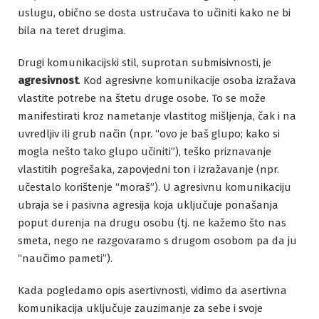
uslugu, obično se dosta ustručava to učiniti kako ne bi
bila na teret drugima.
Drugi komunikacijski stil, suprotan submisivnosti, je
agresivnost
. Kod agresivne komunikacije osoba izražava
vlastite potrebe na štetu druge osobe. To se može
manifestirati kroz nametanje vlastitog mišljenja, čak i na
uvredljiv ili grub način (npr. “ovo je baš glupo; kako si
mogla nešto tako glupo učiniti”), teško priznavanje
vlastitih pogrešaka, zapovjedni ton i izražavanje (npr.
učestalo korištenje “moraš”). U agresivnu komunikaciju
ubraja se i pasivna agresija koja uključuje ponašanja
poput durenja na drugu osobu (tj. ne kažemo što nas
smeta, nego ne razgovaramo s drugom osobom pa da ju
“naučimo pameti”).
Kada pogledamo opis asertivnosti, vidimo da asertivna
komunikacija uključuje zauzimanje za sebe i svoje