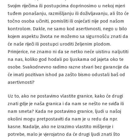
Svojim riječima ili postupcima doprinosimo u nekoj mjeri
tuđem ponašanju, razmišljanju ili doživljavanju, ali što će
točno osoba učiniti, pomisliti ili osjećati nije pod našom
kontrolom. Dakle, ne samo kod asertivnosti, nego u bilo
kojem aspektu života ne možemo sa sigurnošću znati da
će naše riječi ili postupci uroditi željenim plodom.
Primjerice, ne znamo ni da se netko neće uistinu naljutiti
na nas, koliko god hodali po ljuskama od jajeta oko te
osobe. Svakodnevno radimo razne stvari bez garancije da
će imati pozitivan ishod pa zašto bismo odustali baš od
asertivnosti?
Uz to, ako ne postavimo vlastite granice, kako će drugi
znati gdje je naša granica i da nam se nešto ne sviđa ili
nam smeta? Kada ne postavimo granice, ljudi u našoj
okolini mogu pretpostaviti da nam je u redu da npr.
kasne. Nadalje, ako ne izrazimo vlastito mišljenje i
potrebe, malo je vjerojatno da će drugi ljudi znati što