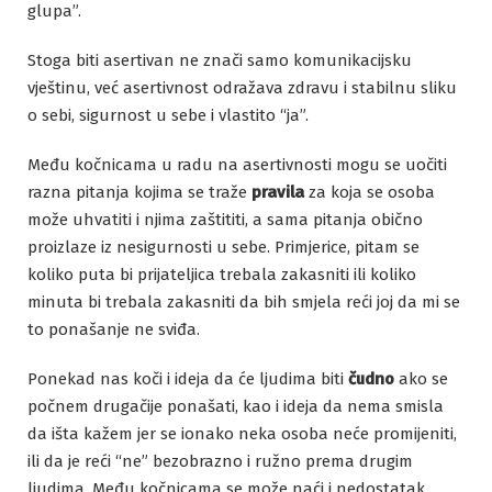
glupa”.
Stoga biti asertivan ne znači samo komunikacijsku
vještinu, već asertivnost odražava zdravu i stabilnu sliku
o sebi, sigurnost u sebe i vlastito “ja”.
Među kočnicama u radu na asertivnosti mogu se uočiti
razna pitanja kojima se traže
pravila
za koja se osoba
može uhvatiti i njima zaštititi, a sama pitanja obično
proizlaze iz nesigurnosti u sebe. Primjerice, pitam se
koliko puta bi prijateljica trebala zakasniti ili koliko
minuta bi trebala zakasniti da bih smjela reći joj da mi se
to ponašanje ne sviđa.
Ponekad nas koči i ideja da će ljudima biti
čudno
ako se
počnem drugačije ponašati, kao i ideja da nema smisla
da išta kažem jer se ionako neka osoba neće promijeniti,
ili da je reći “ne” bezobrazno i ružno prema drugim
ljudima. Među kočnicama se može naći i nedostatak