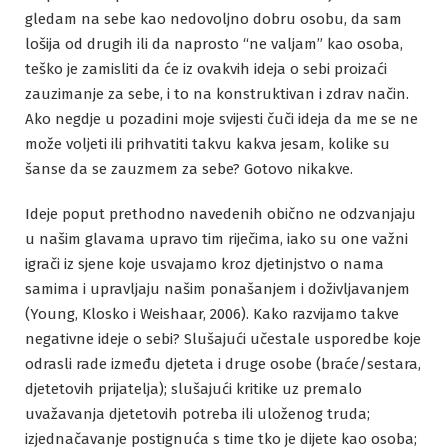
gledam na sebe kao nedovoljno dobru osobu, da sam
lošija od drugih ili da naprosto “ne valjam” kao osoba,
teško je zamisliti da će iz ovakvih ideja o sebi proizaći
zauzimanje za sebe, i to na konstruktivan i zdrav način.
Ako negdje u pozadini moje svijesti čuči ideja da me se ne
može voljeti ili prihvatiti takvu kakva jesam, kolike su
šanse da se zauzmem za sebe? Gotovo nikakve.
Ideje poput prethodno navedenih obično ne odzvanjaju
u našim glavama upravo tim riječima, iako su one važni
igrači iz sjene koje usvajamo kroz djetinjstvo o nama
samima i upravljaju našim ponašanjem i doživljavanjem
(Young, Klosko i Weishaar, 2006). Kako razvijamo takve
negativne ideje o sebi? Slušajući učestale usporedbe koje
odrasli rade između djeteta i druge osobe (braće/sestara,
djetetovih prijatelja); slušajući kritike uz premalo
uvažavanja djetetovih potreba ili uloženog truda;
izjednačavanje postignuća s time tko je dijete kao osoba;