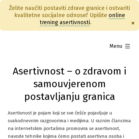
Želite naučiti postaviti zdrave granice i ostvariti
kvalitetne socijalne odnose? Upišite
online
trening asertivnosti
.
×
Skip
to
expanded
Menu
content
Asertivnost – o zdravom i
samouvjerenom
postavljanju granica
Asertivnost je pojam koji se sve češće pojavljuje u
svakodnevnim razgovorima i medijima. U raznim člancima
na internetskim portalima promovira se asertivnost,
navode tehnike kojima ćemo postati asertivna osoba i