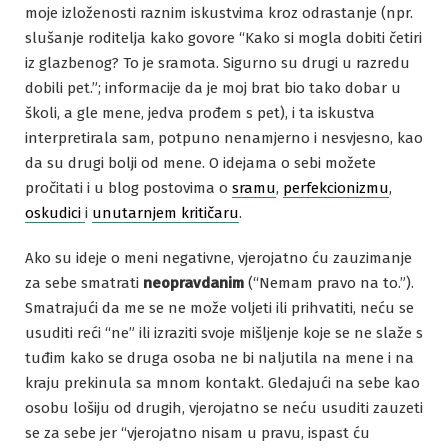
moje izloženosti raznim iskustvima kroz odrastanje (npr.
slušanje roditelja kako govore “Kako si mogla dobiti četiri
iz glazbenog? To je sramota. Sigurno su drugi u razredu
dobili pet.”; informacije da je moj brat bio tako dobar u
školi, a gle mene, jedva prođem s pet), i ta iskustva
interpretirala sam, potpuno nenamjerno i nesvjesno, kao
da su drugi bolji od mene. O idejama o sebi možete
pročitati i u blog postovima o
sramu
,
perfekcionizmu
,
oskudici
i
unutarnjem kritičaru
.
Ako su ideje o meni negativne, vjerojatno ću zauzimanje
za sebe smatrati
neopravdanim
(“Nemam pravo na to.”).
Smatrajući da me se ne može voljeti ili prihvatiti, neću se
usuditi reći “ne” ili izraziti svoje mišljenje koje se ne slaže s
tuđim kako se druga osoba ne bi naljutila na mene i na
kraju prekinula sa mnom kontakt. Gledajući na sebe kao
osobu lošiju od drugih, vjerojatno se neću usuditi zauzeti
se za sebe jer “vjerojatno nisam u pravu, ispast ću