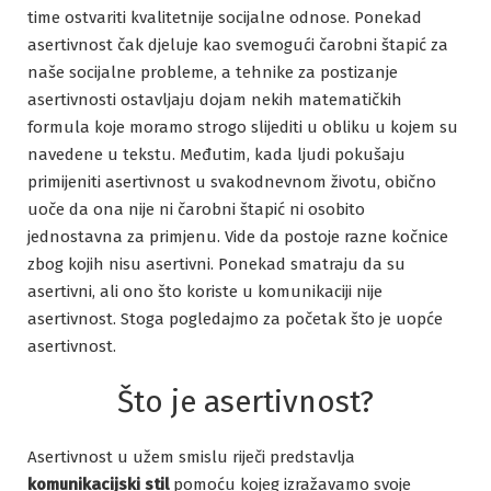
time ostvariti kvalitetnije socijalne odnose. Ponekad
asertivnost čak djeluje kao svemogući čarobni štapić za
naše socijalne probleme, a tehnike za postizanje
asertivnosti ostavljaju dojam nekih matematičkih
formula koje moramo strogo slijediti u obliku u kojem su
navedene u tekstu. Međutim, kada ljudi pokušaju
primijeniti asertivnost u svakodnevnom životu, obično
uoče da ona nije ni čarobni štapić ni osobito
jednostavna za primjenu. Vide da postoje razne kočnice
zbog kojih nisu asertivni. Ponekad smatraju da su
asertivni, ali ono što koriste u komunikaciji nije
asertivnost. Stoga pogledajmo za početak što je uopće
asertivnost.
Što je asertivnost?
Asertivnost u užem smislu riječi predstavlja
komunikacijski stil
pomoću kojeg izražavamo svoje