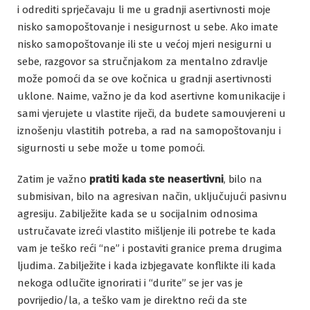
i odrediti sprječavaju li me u gradnji asertivnosti moje
nisko samopoštovanje i nesigurnost u sebe. Ako imate
nisko samopoštovanje ili ste u većoj mjeri nesigurni u
sebe, razgovor sa stručnjakom za mentalno zdravlje
može pomoći da se ove kočnica u gradnji asertivnosti
uklone. Naime, važno je da kod asertivne komunikacije i
sami vjerujete u vlastite riječi, da budete samouvjereni u
iznošenju vlastitih potreba, a rad na samopoštovanju i
sigurnosti u sebe može u tome pomoći.
Zatim je važno
pratiti kada ste neasertivni
, bilo na
submisivan, bilo na agresivan način, uključujući pasivnu
agresiju. Zabilježite kada se u socijalnim odnosima
ustručavate izreći vlastito mišljenje ili potrebe te kada
vam je teško reći “ne” i postaviti granice prema drugima
ljudima. Zabilježite i kada izbjegavate konflikte ili kada
nekoga odlučite ignorirati i “durite” se jer vas je
povrijedio/la, a teško vam je direktno reći da ste