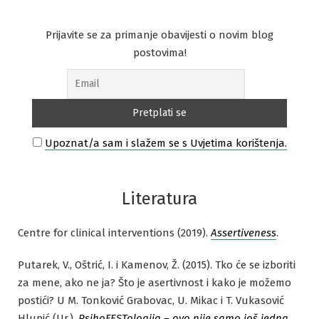
Prijavite se za primanje obavijesti o novim blog
postovima!
Upoznat/a sam i slažem se s Uvjetima korištenja.
Literatura
Centre for clinical interventions (2019).
Assertiveness
.
Putarek, V., Oštrić, I. i Kamenov, Ž. (2015). Tko će se izboriti
za mene, ako ne ja? Što je asertivnost i kako je možemo
postići? U M. Tonković Grabovac, U. Mikac i T. Vukasović
Hlupić (Ur.),
PsihoFESTologija – ovo nije samo još jedna