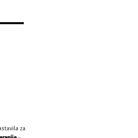
astavila za
erapije
–