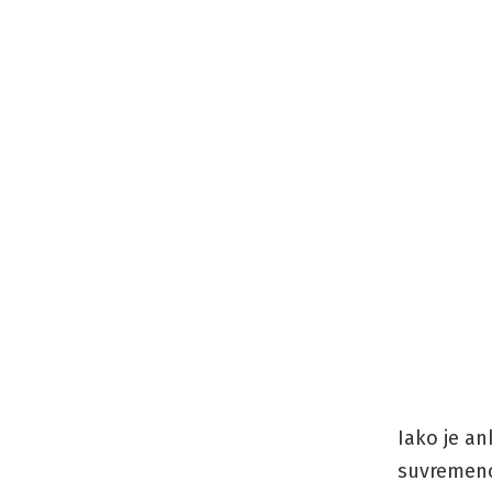
Iako je a
suvremeno