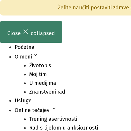
Želite naučiti postaviti zdrave
Skip
to
Close
collapsed
content
Početna
O meni
Životopis
Moj tim
U medijima
Znanstveni rad
Usluge
Online tečajevi
Trening asertivnosti
Rad s tijelom u anksioznosti