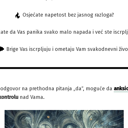
Osjećate napetost bez jasnog razloga?
ate da Vas panika svako malo napada i već ste iscrplj
Brige Vas iscrpljuju i ometaju Vam svakodnevni živo
š odgovor na prethodna pitanja „da“, moguće da
anksi
kontrolu
nad Vama.