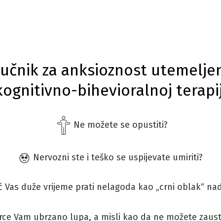
ručnik za anksioznost utemelje
kognitivno-bihevioralnoj terapij
Ne možete se opustiti?
Nervozni ste i teško se uspijevate umiriti?
 Vas duže vrijeme prati nelagoda kao „crni oblak“ na
ce Vam ubrzano lupa, a misli kao da ne možete zausta