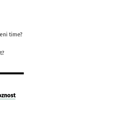
eni time?
t?
oznost