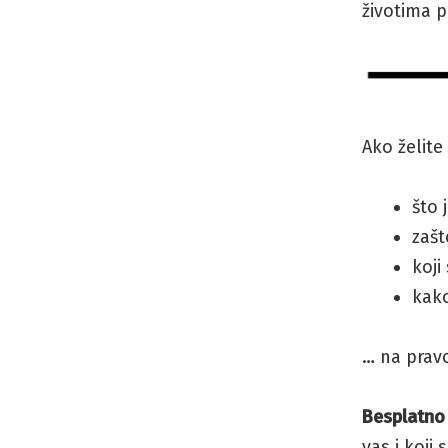
životima p
Ako želite
što 
zašt
koji
kako
… na prav
Besplatn
vas i koji