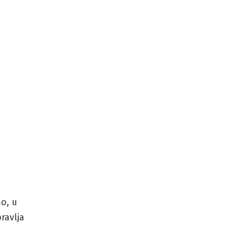
o, u
ravlja