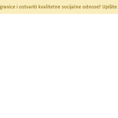
 granice i ostvariti kvalitetne socijalne odnose? Upišit