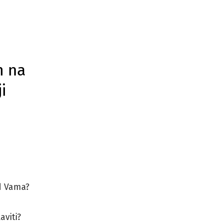
n na
i
d Vama?
viti?