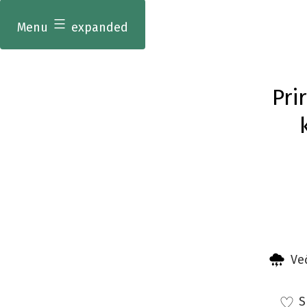
Menu
expanded
Pri
Već
Sr