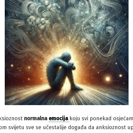
nksioznost
normalna
emocija
koju svi ponekad osjećam
m svijetu sve se učestalije događa da anksioznost up