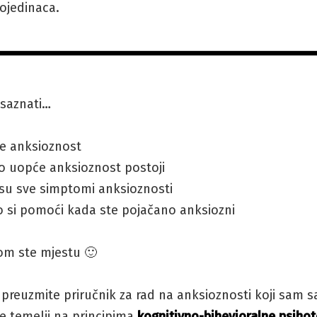
ojedinaca.
 saznati…
je anksioznost
o uopće anksioznost postoji
 su sve simptomi anksioznosti
 si pomoći kada ste pojačano anksiozni
om ste mjestu 🙂
o
preuzmite priručnik za rad na anksioznosti koji sam s
 se temelji na principima
kognitivno-bihevioralne psihot