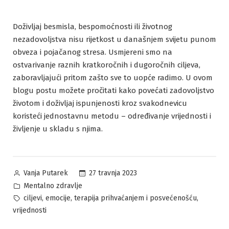
Doživljaj besmisla, bespomoćnosti ili životnog
nezadovoljstva nisu rijetkost u današnjem svijetu punom
obveza i pojačanog stresa. Usmjereni smo na
ostvarivanje raznih kratkoročnih i dugoročnih ciljeva,
zaboravljajući pritom zašto sve to uopće radimo. U ovom
blogu postu možete pročitati kako povećati zadovoljstvo
životom i doživljaj ispunjenosti kroz svakodnevicu
koristeći jednostavnu metodu – određivanje vrijednosti i
življenje u skladu s njima.
Posted
27 travnja 2023
Vanja Putarek
by
Posted
Mentalno zdravlje
in
Tags:
,
,
,
ciljevi
emocije
terapija prihvaćanjem i posvećenošću
vrijednosti