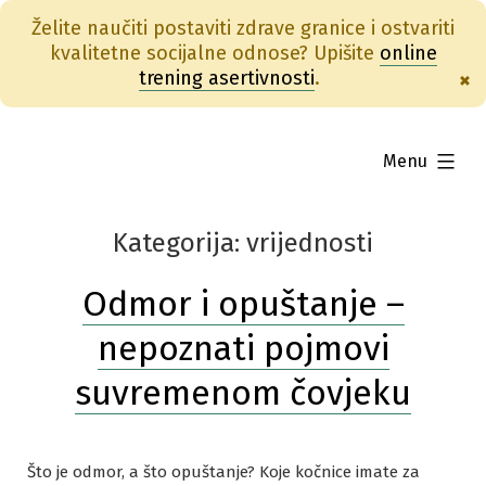
Želite naučiti postaviti zdrave granice i ostvariti
kvalitetne socijalne odnose? Upišite
online
trening asertivnosti
.
×
Skip
to
expanded
Menu
content
vrijednosti
Odmor i opuštanje –
nepoznati pojmovi
suvremenom čovjeku
Što je odmor, a što opuštanje? Koje kočnice imate za