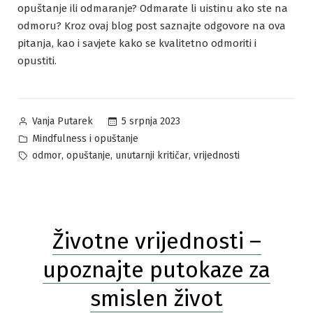
opuštanje ili odmaranje? Odmarate li uistinu ako ste na
odmoru? Kroz ovaj blog post saznajte odgovore na ova
pitanja, kao i savjete kako se kvalitetno odmoriti i
opustiti.
Posted
5 srpnja 2023
Vanja Putarek
by
Posted
Mindfulness i opuštanje
in
Tags:
,
,
,
odmor
opuštanje
unutarnji kritičar
vrijednosti
Životne vrijednosti –
upoznajte putokaze za
smislen život