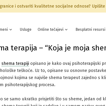
 granice i ostvariti kvalitetne socijalne odnose? Upišit
meni
Usluge
Online tečajevi
Besplatni resursi
a terapija – “Koja je moja sh
o
shema terapiji
opisano je kako ovaj psihoterapijski p
ihološke teškoće. Uz to, opisane su osnovne postavk
 pojmovi kojima se najviše shema terapeut zajedno s k
om psihoterapijskog procesa.
 se samo ukratko prisjetiti što su sheme, jedan od k