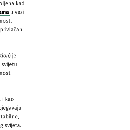
voljena kad
rama
u vezi
nost,
eprivlačan
tion
) je
 svijetu
dnost
 i kao
zbjegavaju
stabilne,
g svijeta.