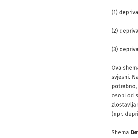
(1) depriv
(2) depriv
(3) depriv
Ova shem
svjesni. N
potrebno,
osobi od s
zlostavlja
(npr. depr
Shema
De