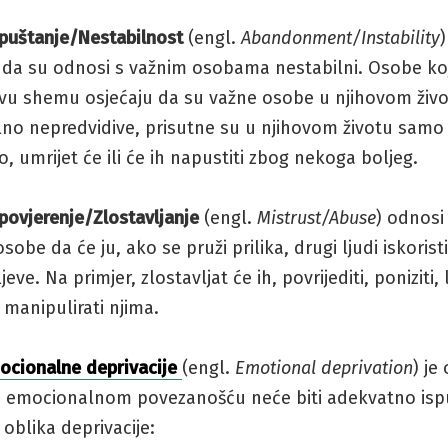
puštanje/Nestabilnost
(engl.
Abandonment/Instability
j da su odnosi s važnim osobama nestabilni. Osobe ko
ovu shemu osjećaju da su važne osobe u njihovom živ
no nepredvidive, prisutne su u njihovom životu samo
, umrijet će ili će ih napustiti zbog nekoga boljeg.
povjerenje/Zlostavljanje
(engl.
Mistrust/Abuse
) odnosi
sobe da će ju, ako se pruži prilika, drugi ljudi iskoristi
jeve. Na primjer, zlostavljat će ih, povrijediti, poniziti, 
li manipulirati njima.
ocionalne deprivacije
(engl.
Emotional deprivation
) je
za emocionalnom povezanošću neće biti adekvatno isp
i oblika deprivacije: