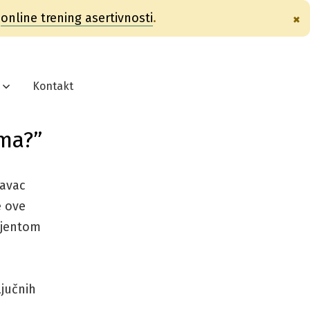
e
online trening asertivnosti
.
×
Kontakt
ema?”
ravac
e ove
lijentom
ljučnih