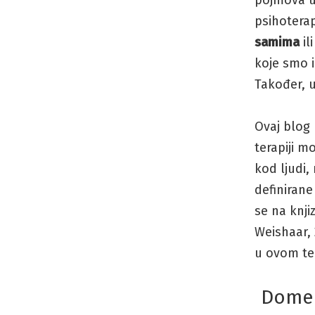
pojmova u 
psihotera
samima
il
koje smo i
Također, u
Ovaj blog
terapiji m
kod ljudi,
definiran
se na knji
Weishaar, 
u ovom te
Domen