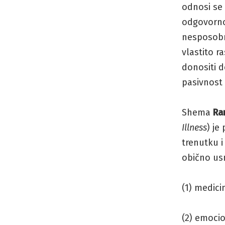
odnosi se 
odgovorno
nesposobno
vlastito r
donositi 
pasivnost
Shema
Ra
Illness
)
je 
trenutku i
obično usm
(1) medici
(2) emocio