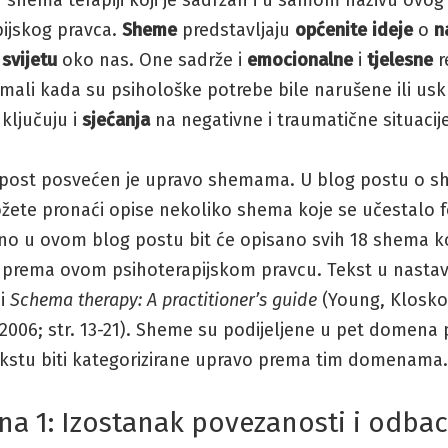
shema terapiji koji je sadržan i u samom nazivu ovog
pijskog pravca.
Sheme
predstavljaju
općenite ideje
o
n
i
svijetu
oko nas. One sadrže i
emocionalne
i
tjelesne
r
mali kada su psihološke potrebe bile narušene ili usk
ključuju i
sjećanja
na negativne i traumatične situacij
 post posvećen je upravo shemama. U blog postu o 
ožete pronaći opise nekoliko shema koje se učestalo f
 no u ovom blog postu bit će opisano svih 18 shema k
e prema ovom psihoterapijskom pravcu. Tekst u nastav
zi
Schema therapy: A practitioner’s guide
(Young, Klosko
2006; str. 13-21). Sheme su podijeljene u pet domena 
kstu biti kategorizirane upravo prema tim domenama.
a 1: Izostanak povezanosti i odbac