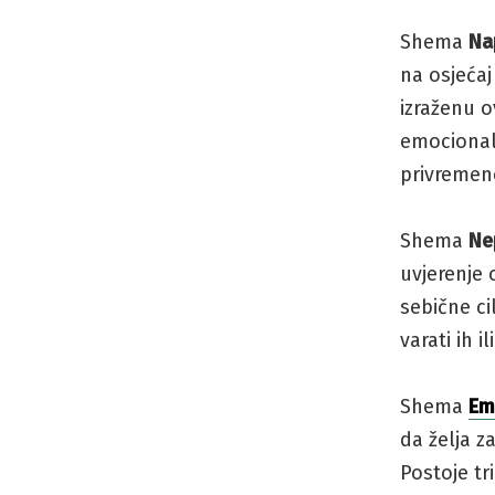
Shema
Na
na osjeća
izraženu 
emocional
privremeno
Shema
Ne
uvjerenje o
sebične cil
varati ih i
Shema
Em
da želja 
Postoje tr