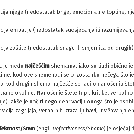
acija njege (nedostatak brige, emocionalne topline, nj
acija empatije (nedostatak suosjećanja ili razumijevanja
acija zaštite (nedostatak snage ili smjernica od drugih)
a je među
najčešćim
shemama, iako su ljudi obično j
aime, kod ove sheme radi se o izostanku nečega što j
 a kod drugih shema najčešće se radi o nanošenju šte
trane okoline. Nanošenje štete (npr. kritike, verbalno i
nje) lakše je uočiti nego deprivaciju onoga što je osob
ivacija zagrljaja, verbalnih izraza ljubavi, uvažavanja e
fektnost/Sram
(engl.
Defectiveness/Shame
) je osjećaj 