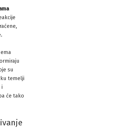
ama
eakcije
raćene,
e.
shema
ormiraju
oje su
ku temelji
 i
pa će tako
ivanje