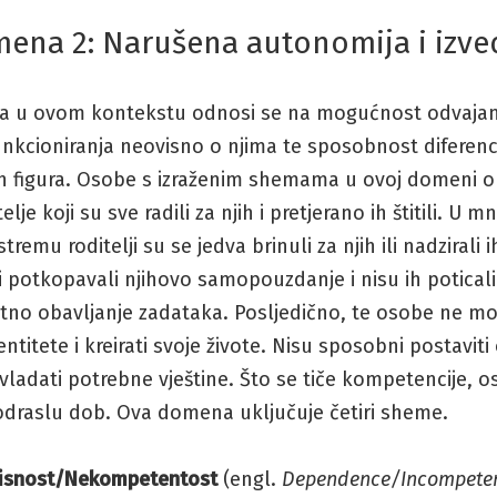
ena 2: Narušena autonomija i izv
a u ovom kontekstu odnosi se na mogućnost odvajan
 funkcioniranja neovisno o njima te sposobnost diferenc
kih figura. Osobe s izraženim shemama u ovoj domeni 
elje koji su sve radili za njih i pretjerano ih štitili. U 
remu roditelji su se jedva brinuli za njih ili nadzirali 
ji potkopavali njihovo samopouzdanje i nisu ih poticali
no obavljanje zadataka. Posljedično, te osobe ne mog
dentitete i kreirati svoje živote. Nisu sposobni postavit
savladati potrebne vještine. Što se tiče kompetencije, o
odraslu dob. Ova domena uključuje četiri sheme.
isnost/Nekompetentost
(engl.
Dependence/Incompete