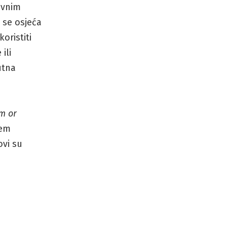
evnim
 se osjeća
oristiti
ili
utna
rm or
jem
ovi su