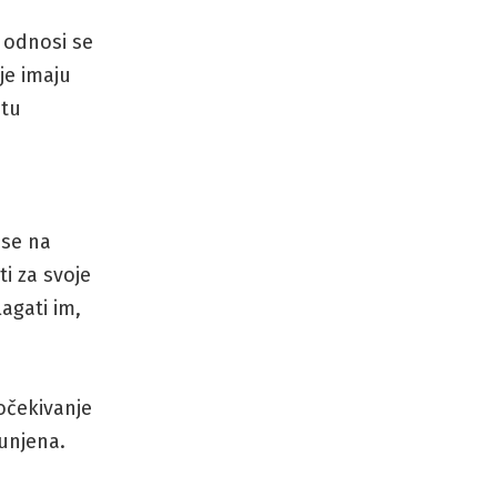
) odnosi se
je imaju
otu
 se na
ti za svoje
lagati im,
 očekivanje
unjena.