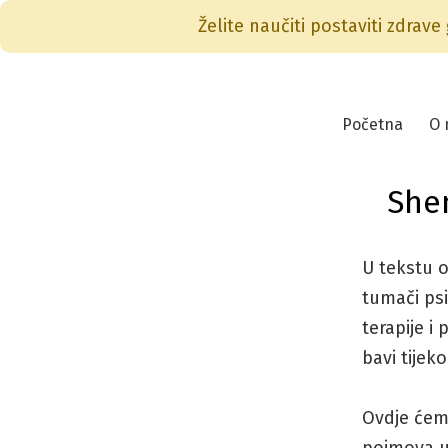
Želite naučiti postaviti zdrave
Skip
to
Početna
O 
content
Shem
U tekstu 
tumači ps
terapije i
bavi tijek
Ovdje ćemo