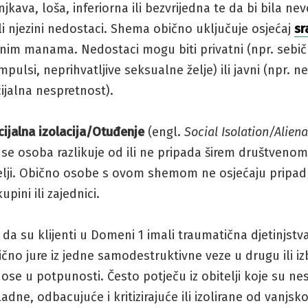
kava, loša, inferiorna ili bezvrijedna te da bi bila ne
ili njezini nedostaci. Shema obično uključuje osjećaj
s
anim manama. Nedostaci mogu biti privatni (npr. sebič
impulsi, neprihvatljive seksualne želje) ili javni (npr. n
cijalna nespretnost).
cijalna izolacija/Otuđenje
(engl.
Social Isolation/Aliena
 se osoba razlikuje od ili ne pripada širem društvenom
telji. Obično osobe s ovom shemom ne osjećaju pripa
upini ili zajednici.
da su klijenti u Domeni 1 imali traumatična djetinjstva
ično jure iz jedne samodestruktivne veze u drugu ili i
ose u potpunosti. Često potječu iz obitelji koje su ne
adne, odbacujuće i kritizirajuće ili izolirane od vanjsko