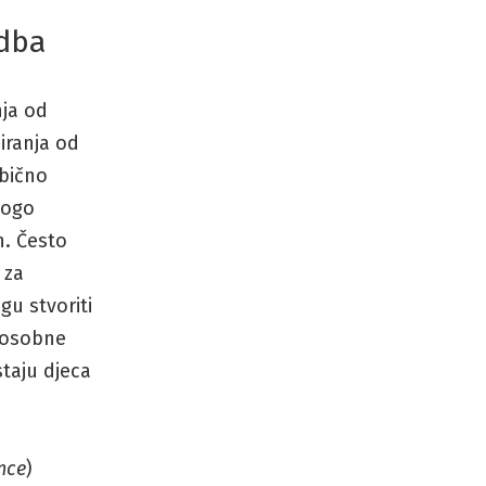
edba
ja od
iranja od
obično
mnogo
ih. Često
 za
u stvoriti
i osobne
staju djeca
nce
)