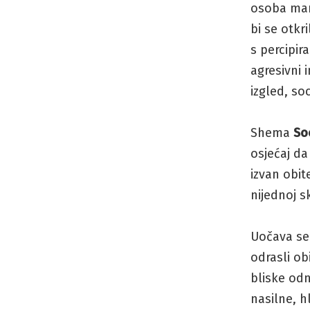
osoba manj
bi se otkr
s percipir
agresivni 
izgled, so
Shema
So
osjećaj da
izvan obi
nijednoj sk
Uočava se 
odrasli ob
bliske odn
nasilne, hl