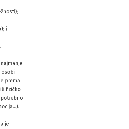
ežnosti);
); i
.
e najmanje
e osobi
te prema
li fizičko
i potrebno
mocija…).
da je