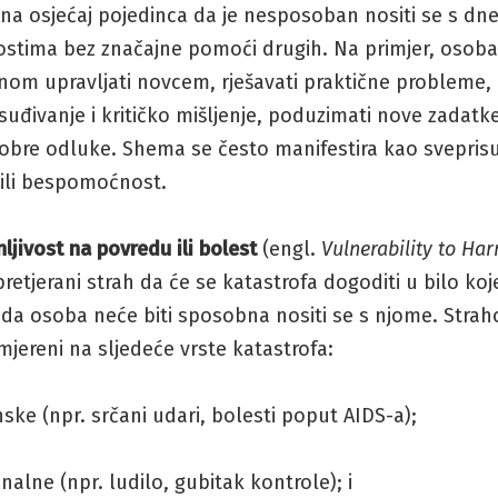
na osjećaj pojedinca da je nesposoban nositi se s dn
stima bez značajne pomoći drugih. Na primjer, osoba
m upravljati novcem, rješavati praktične probleme, k
asuđivanje i kritičko mišljenje, poduzimati nove zadatke 
dobre odluke. Shema se često manifestira kao svepris
 ili bespomoćnost.
nljivost na povredu ili bolest
(engl.
Vulnerability to Ha
pretjerani strah da će se katastrofa dogoditi u bilo ko
 da osoba neće biti sposobna nositi se s njome. Strah
jereni na sljedeće vrste katastrofa:
nske (npr. srčani udari, bolesti poput AIDS-a);
nalne (npr. ludilo, gubitak kontrole); i