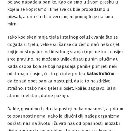
pojave napadaja panike. Kao da smo u živom pijesku u
kojem se koprcamo i time sve dublje propadamo u
pijesak, a ono što bi u većoj mjeri pomoglo je da smo
mirni.
Tako kod skeniranja tijela i stalnog osluškivanja što se
događa u tijelu, velike su šanse da ćemo naći neki osjet
koji je odstupajući od idealnog stanja (npr. ne kuca uvijek
srce pravilno, ne možemo uvijek disati punim plućima).
Kada osoba koja se boji napadaja panike primijeti neki
odstupajući osjet, često ga interpretira
katastrofično
–
da će sad opet panika nastupiti, da je to neizdrživo,
strašno. I tako neki tjelesni osjet, koji je, zapravo, lažni
alarm i nebitan, dobije pažnju.
Dakle, govorimo tijelu da postoji neka opasnost, a pritom
te opasnosti nema. Kako je ključni cilj našeg organizma
održati nas na životu i čuvati nas od opasnosti, mozak i
tijelo uporno traže problem, tu opasnost na koju ga