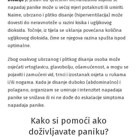
napadaj panike može u većoj mjeri potaknuti ili umiriti.
Naime, ubrzano i plitko disanje (hiperventilacija) može
dovesti do neravnoteže u razini kisika i ugljikovog
dioksida. Točnije, iz tijela se uklanja povećana količina
ugljikovog dioksida, čime se njegova razina spušta ispod
optimalne.
Zbog ovakvog ubrzanog i plitkog disanja osoba može
osjećati vrtoglavicu, glavobolju, ošamućenost, a mogu se
pojaviti i zamućeni vid, trnci i izostanak osjeta u rukama
i/ili nogama. Kada je disanje duboko (abdominalno) i
polagano, organizam se umiruje i intenzitet napadaja
panike se snižava ili ni ne dođe do eskalacije simptoma
napadaja panike.
Kako si pomoći ako
doživljavate paniku?