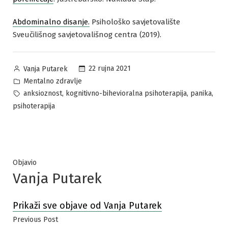
Abdominalno disanje.
Psihološko savjetovalište
Sveučilišnog savjetovališnog centra (2019).
Posted
22 rujna 2021
Vanja Putarek
by
Posted
Mentalno zdravlje
in
Tags:
,
,
,
anksioznost
kognitivno-bihevioralna psihoterapija
panika
psihoterapija
Objavio
Vanja Putarek
Prikaži sve objave od Vanja Putarek
Navigacija
Previous
Previous Post