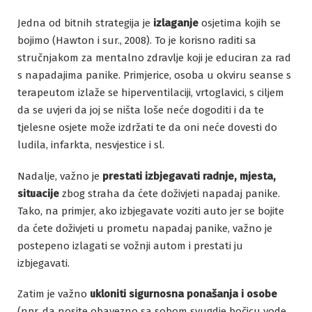
Jedna od bitnih strategija je
izlaganje
osjetima kojih se
bojimo (Hawton i sur., 2008). To je korisno raditi sa
stručnjakom za mentalno zdravlje koji je educiran za rad
s napadajima panike. Primjerice, osoba u okviru seanse s
terapeutom izlaže se hiperventilaciji, vrtoglavici, s ciljem
da se uvjeri da joj se ništa loše neće dogoditi i da te
tjelesne osjete može izdržati te da oni neće dovesti do
ludila, infarkta, nesvjestice i sl.
Nadalje, važno je
prestati izbjegavati radnje, mjesta,
situacije
zbog straha da ćete doživjeti napadaj panike.
Tako, na primjer, ako izbjegavate voziti auto jer se bojite
da ćete doživjeti u prometu napadaj panike, važno je
postepeno izlagati se vožnji autom i prestati ju
izbjegavati.
Zatim je važno
ukloniti sigurnosna ponašanja i osobe
(npr. da nosite obavezno sa sobom svugdje bočicu vode,