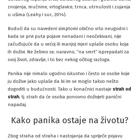
znojenja, mučnine, vrtoglavice, trnca, utrnulosti i zujanja
u ušima (Leahy i sur., 2014).
Budući da su navedeni simptomi obično vrlo neugodni i
kada se prvi puta pojave nenadani i neočekivani, nije
začuđujuće da u većoj ili manjoj mjeri uplaše osobu koja
ih doživi. Ne želimo se, naravno, “na smrt” isprepadati za
svoj život, zdravlje, i to bez nekog očitog razloga.
Panika nije nimalo ugodno iskustvo i često se osobe koje
ju dožive jako uplaše da bi im se moglo takvo nešto
dogoditi u budućnosti. Tako u konačnici nastaje
strah od
strah
, tj. strah da će osoba ponovno doživjeti panični
napadaj.
Kako panika ostaje na životu?
Zbog straha od straha i nastojanja da spriječe pojavu