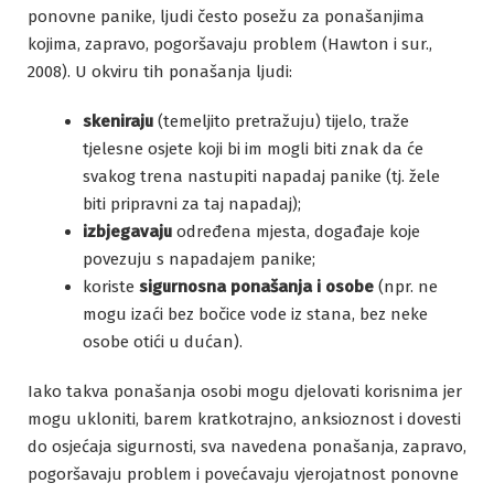
ponovne panike, ljudi često posežu za ponašanjima
kojima, zapravo, pogoršavaju problem (Hawton i sur.,
2008). U okviru tih ponašanja ljudi:
skeniraju
(temeljito pretražuju) tijelo, traže
tjelesne osjete koji bi im mogli biti znak da će
svakog trena nastupiti napadaj panike (tj. žele
biti pripravni za taj napadaj);
izbjegavaju
određena mjesta, događaje koje
povezuju s napadajem panike;
koriste
sigurnosna ponašanja i osobe
(npr. ne
mogu izaći bez bočice vode iz stana, bez neke
osobe otići u dućan).
Iako takva ponašanja osobi mogu djelovati korisnima jer
mogu ukloniti, barem kratkotrajno, anksioznost i dovesti
do osjećaja sigurnosti, sva navedena ponašanja, zapravo,
pogoršavaju problem i povećavaju vjerojatnost ponovne