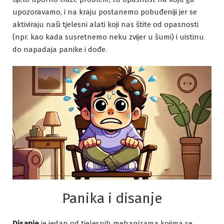
upozoravamo, i na kraju postanemo pobuđeniji jer se
aktiviraju naši tjelesni alati koji nas štite od opasnosti
(npr. kao kada susretnemo neku zvijer u šumi) i uistinu
do napadaja panike i dođe.
Panika i disanje
Disanje
je jedan od tjelesnih mehanizama kojima se