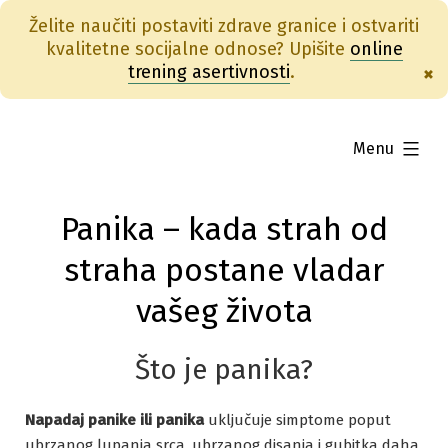
Želite naučiti postaviti zdrave granice i ostvariti
kvalitetne socijalne odnose? Upišite
online
trening asertivnosti
.
×
Skip
to
expanded
Menu
content
Panika – kada strah od
straha postane vladar
vašeg života
Što je panika?
Napadaj panike ili panika
uključuje simptome poput
ubrzanog lupanja srca, ubrzanog disanja i gubitka daha,