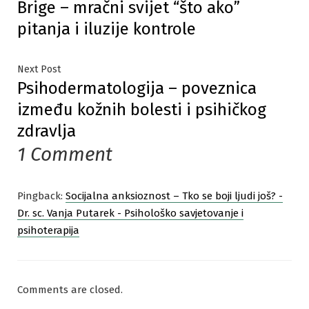
Brige – mračni svijet “što ako”
post:
objava
pitanja i iluzije kontrole
Next
Next Post
Psihodermatologija – poveznica
post:
između kožnih bolesti i psihičkog
zdravlja
1 Comment
Pingback:
Socijalna anksioznost – Tko se boji ljudi još? -
Dr. sc. Vanja Putarek - Psihološko savjetovanje i
psihoterapija
Comments are closed.