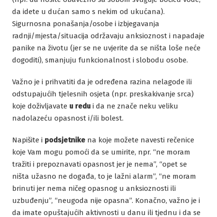
da idete u dućan samo s nekim od ukućana).
Sigurnosna ponašanja/osobe i izbjegavanja
radnji/mjesta/situacija održavaju anksioznost i napadaje
panike na životu (jer se ne uvjerite da se ništa loše neće
dogoditi), smanjuju funkcionalnost i slobodu osobe.
Važno je i prihvatiti da je određena razina nelagode ili
odstupajućih tjelesnih osjeta (npr. preskakivanje srca)
koje doživljavate
u redu
i da ne znače neku veliku
nadolazeću opasnost i/ili bolest.
Napišite i
podsjetnike
na koje možete navesti rečenice
koje Vam mogu pomoći da se umirite, npr. “ne moram
tražiti i prepoznavati opasnost jer je nema”, “opet se
ništa užasno ne događa, to je lažni alarm”, “ne moram
brinuti jer nema ničeg opasnog u anksioznosti ili
uzbuđenju”, “neugoda nije opasna”. Konačno, važno je i
da imate opuštajućih aktivnosti u danu ili tjednu i da se