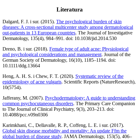
Literatura
Dalgard, F. J. i sur. (2015).
The psychological burden of skin
diseases: A cross-sectional multicenter study among dermatological
out-patients in 13 European countries
. The Journal of Investigative
Dermatology, 135(4), 984–991. doi: 10.1038/jid.2014.530
Dreno, B. i sur. (2018).
Female type of adult acne: Physiological
and psychological considerations and management
. Journal of the
German Society of Dermatology, 16(10), 1185–1194. doi:
10.1111/ddg.13664
Heng, A. H. S. i Chew, F. T. (2020).
Systematic review of the
epidemiology of acne vulgaris
. Scientific Reports (NatureResearch),
10(5754).
Jafferany, M. (2007).
Psychodermatology: A guide to understanding
common psychocutaneous disorders
. The Primary Care Companion
to The Journal of Clinical Psychiatry, 9(3), 203–213. doi:
10.4088/pcc.v09n0306
Karimkhani, C., Dellavalle, R. P., Coffeng, L. E. i sur. (2017).
Global skin disease morbidity and mortality: An update Ffm the
global burden of disease study
. JAMA Dermatology, 153(5), 406–