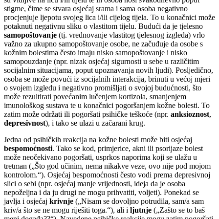
stigme, čime se stvara osjećaj srama i sama osoba negativno
procjenjuje ljepotu svojeg lica i/ili cijelog tijela. To u konačnici može
potaknuti negativnu sliku o vlastitom tijelu. Budući da je tjelesno
samopoštovanje
(tj. vrednovanje vlastitog tjelesnog izgleda) vrlo
važno za ukupno samopoštovanje osobe, ne začuđuje da osobe s
kožnim bolestima često imaju nisko samopoštovanje i nisko
samopouzdanje (npr. nizak osjećaj sigurnosti u sebe u različitim
socijalnim situacijama, poput upoznavanja novih ljudi). Posljedično,
osoba se može povući iz socijalnih interakcija, brinuti u većoj mjeri
o svojem izgledu i negativno promišljati o svojoj budućnosti, što
može rezultirati povećanim lučenjem kortizola, smanjenjem
imunološkog sustava te u konačnici pogoršanjem kožne bolesti. To
zatim može održati ili pogoršati psihičke teškoće (npr.
anksioznost
,
depresivnost
), i tako se ulazi u začarani krug.
Jedna od psihičkih reakcija na kožne bolesti može biti osjećaj
bespomoćnosti
. Tako se kod, primjerice, akni ili psorijaze bolest
može neočekivano pogoršati, usprkos naporima koji se ulažu u
tretman („Što god učinim, nema nikakve veze, ovo nije pod mojom
kontrolom.“). Osjećaj bespomoćnosti često vodi prema depresivnoj
slici o sebi (npr. osjećaj manje vrijednosti, ideja da je osoba
nepoželjna i da ju drugi ne mogu prihvatiti, voljeti). Ponekad se
javlja i osjećaj
krivnje
(„Nisam se dovoljno potrudila, sam/a sam
kriv/a što se ne mogu riješiti toga.“), ali i
ljutnje
(„Zašto se to baš
meni događa??“). Navedene psihičke reakcije mogu zatim pogoršati