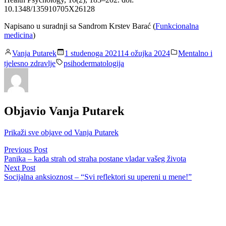
10.1348/135910705X26128
Napisano u suradnji sa Sandrom Krstev Barać (
Funkcionalna
medicina
)
Posted
Posted
Vanja Putarek
1 studenoga 2021
14 ožujka 2024
Mentalno i
by
in
Tags:
tjelesno zdravlje
psihodermatologija
Objavio
Vanja Putarek
Prikaži sve objave od Vanja Putarek
Navigacija
Previous
Previous Post
post:
Panika – kada strah od straha postane vladar vašeg života
objava
Next
Next Post
post:
Socijalna anksioznost – “Svi reflektori su upereni u mene!”