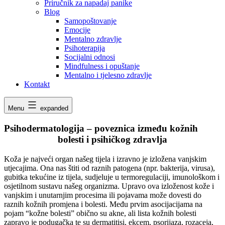
Priručnik za napadaj panike
Blog
Samopoštovanje
Emocije
Mentalno zdravlje
Psihoterapija
Socijalni odnosi
Mindfulness i opuštanje
Mentalno i tjelesno zdravlje
Kontakt
Menu
expanded
Psihodermatologija – poveznica između kožnih
bolesti i psihičkog zdravlja
Koža je najveći organ našeg tijela i izravno je izložena vanjskim
utjecajima. Ona nas štiti od raznih patogena (npr. bakterija, virusa),
gubitka tekućine iz tijela, sudjeluje u termoregulaciji, imunološkom i
osjetilnom sustavu našeg organizma. Upravo ova izloženost kože i
vanjskim i unutarnjim procesima ili pojavama može dovesti do
raznih kožnih promjena i bolesti. Među prvim asocijacijama na
pojam “kožne bolesti” obično su akne, ali lista kožnih bolesti
zapravo je podugačka te su dermatitisi, ekcem, psorijaza, rozaceja,