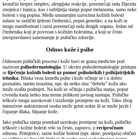
kronični herpes simplex, alergijske reakcije, poremećaji rada žlijezda
znojnica i lojnica, kao i ozbiljnija stanja poput melanoma, samo neke
bolesti s tog popisa. Među unutarnjim uzrocima kožnih bolesti
nalaze se različiti tjelesni čimbenici, poput genetike, a na koži se
mogu manifestirati i razni poremećaji rada drugih organa. Jedan od
čimbenika koji je povezan s kožnim bolestima, a koji se često
(neopravdano) zanemaruje je psihičko zdravlje.
Odnos kože i psihe
Odnosom psihičkih procesa i kože bavi se grana medicine pod
nazivom
psihodermatologija
. U okviru psihodermatologije pristupa
se
liječenju kožnih bolesti uz pomoć psiholoških i psihijatrijskih
tehnika
. Bliska veza između psihe i kože očituje se i u dobro
poznatim, starim izrazima, npr. da netko ima “debelu” kožu ako
može svašta podnijeti. Na koži se očituju i psihička stanja, poput
crvenila kada netko ima tremu prilikom javnog nastupa. Psihičke
teškoće mogu uzrokovati i izraženije promjene na koži. Tako zbog
intenzivne anksioznosti osoba može gristi nokte ili se može javiti i
čupanje dlaka, štipanje kože.
Iako psihička stanja ponekad uzrokuju promjene na koži, psihičke
teškoće i kožne bolesti vrlo su često, zapravo, u
recipročnom
odnosu. Primjerice, razne kožne bolesti (npr. akne, psorijaza) obično
su vidljive na licu i/ili tijelu te ih osoba nosi svakodnevno poput