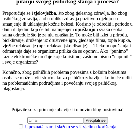
pitanju svojeg psihičkog stanja i procesa?
Preporučuje se i
tjelovježba
, što zbog tjelesnog zdravlja, što zbog
psihičkog zdravlja, a oba oblika zdravlja pozitivno djeluju na
smanjenje ili uklanjanje kožne bolesti. Korisno je odrediti i periode u
danu ili tjednu koji će biti namijenjeni
opuštanju
i svaka osoba
sama određuje što je za nju opuštanje. To može biti izlet u prirodu,
bicikliranje, druženje uz društvene igre, gledanje filma, topla kupka,
vježbe relaksacije (npr. relaksacijsko disanje)… Tijekom opuštanja i
odmaranja daje se organizmu prilika da se oporavi. Ako “punimo”
razne elektroničke uređaje koje koristimo, zašto ne bismo “napunili”
i svoje organizme?
Konačno, zbog psihičkih problema povezima s kožnim bolestima
osoba se može javiti stručnjaku za psihičko zdravlje s kojim će raditi
na problematičnim područjima i povećanju svojeg psihičkog
blagostanja.
Prijavite se za primanje obavijesti o novim blog postovima!
Upoznat/a sam i slažem se s Uvjetima korištenja.