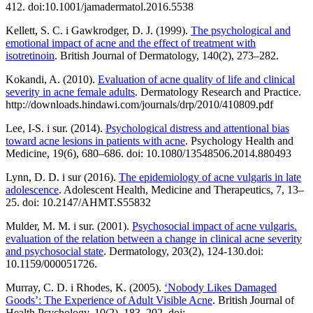
412. doi:10.1001/jamadermatol.2016.5538
Kellett, S. C. i Gawkrodger, D. J. (1999).
The psychological and
emotional impact of acne and the effect of treatment with
isotretinoin
. British Journal of Dermatology, 140(2), 273–282.
Kokandi, A. (2010).
Evaluation of acne quality of life and clinical
severity in acne female adults
. Dermatology Research and Practice.
http://downloads.hindawi.com/journals/drp/2010/410809.pdf
Lee, I-S. i sur. (2014).
Psychological distress and attentional bias
toward acne lesions in patients with acne
. Psychology Health and
Medicine, 19(6), 680–686. doi: 10.1080/13548506.2014.880493
Lynn, D. D. i sur (2016).
The epidemiology of acne vulgaris in late
adolescence
. Adolescent Health, Medicine and Therapeutics, 7, 13–
25. doi: 10.2147/AHMT.S55832
Mulder, M. M. i sur. (2001).
Psychosocial impact of acne vulgaris.
evaluation of the relation between a change in clinical acne severity
and psychosocial state
. Dermatology, 203(2), 124-130.doi:
10.1159/000051726.
Murray, C. D. i Rhodes, K. (2005).
‘Nobody Likes Damaged
Goods’: The Experience of Adult Visible Acne
. British Journal of
Health Psychology, 10(2), 183–202. doi: