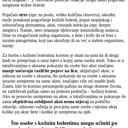
simptome kožne bolesti.
Pojačani
stres
(npr. na poslu, velika količina obaveza), također,
može potaknuti pogoršanje kožnih bolesti, poput atopijskog i
seboroičnog dermatitisa, akni, virusnih infekcija (npr. herpes
simplex). Naime, stres smanjuje djelovanje imunološkog sustava,
čime su mogućnosti našeg organizma, a time i kože da se bori s
raznim patogenima, koji nas okružuju ili su već u našem organizmu,
manje.
Za borbu s kožnim bolestima korisno je imati na umu da ih drugi
ljudi ne primjećuju u onoj mjeri u kojoj sama osoba misli. Tako se u
istraživanjima o aknama pokazalo da osobe bez akni značajno
manje uočavaju različite pojave na licu
, uključujući akne, u
odnosu na osobe s aknama, što pokazuje da su osobe s aknama
izrazito usmjerene na same akne, značajno više od ostalih ljudi.
Zatim, bilo bi korisno preusmjeriti pažnju na druge domene života,
ne zadržavati pažnju samo na jednom području – kožnoj bolesti.
Ako se ponovno usmjerimo na akne, u istraživanjima se pokazuje da
sama
objektivna ozbiljnost akni nema utjecaj
na psihičko
zdravlje, odnosno važnija je procjena same osobe i njezina ideja
koliko joj akne štete i koliko je usmjerena na njih.
Što osobe s kožnim bolestima mogu učiniti po