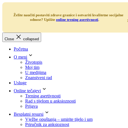
Želite naučiti postaviti zdrave granice i ostvariti kvalitetne socijalne
odnose? Upišite
online trening asertivnosti
.
Skip
Close
collapsed
to
content
Početna
O meni
Životopis
Moj tim
U medijima
Znanstveni rad
Usluge
Online tečajevi
Trening asertivnosti
Rad s tijelom u anksioznosti
Prijava
Besplatni resursi
Vježbe opuštanja – umirite tijelo i um
Priručnik za anksioznost