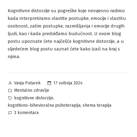
Kognitivne distorzije su pogreške koje nesvjesno radimo
kada interpretiramo vlastite postupke, emocije i vlastitu
osobnost, zatim postupke, razmišljanja i emocije drugih
ljudi, kao i kada predviđamo budućnost. U ovom blog
postu upoznate ćete najčešće kognitivne distorzije, a u
sljedećem blog postu saznat ćete kako izaći na kraj s
njima.
Posted
17 svibnja 2024
Vanja Putarek
by
Posted
Mentalno zdravlje
in
Tags:
,
kognitivne distorzije
,
kognitivno-bihevioralna psihoterapija
shema terapija
za
3 komentara
Kognitivne
distorzije
–