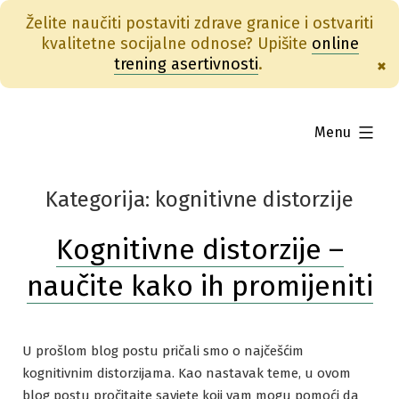
Želite naučiti postaviti zdrave granice i ostvariti
kvalitetne socijalne odnose? Upišite
online
trening asertivnosti
.
×
Skip
to
expanded
Menu
content
kognitivne distorzije
Kognitivne distorzije –
naučite kako ih promijeniti
U prošlom blog postu pričali smo o najčešćim
kognitivnim distorzijama. Kao nastavak teme, u ovom
blog postu pročitajte savjete koji vam mogu pomoći da