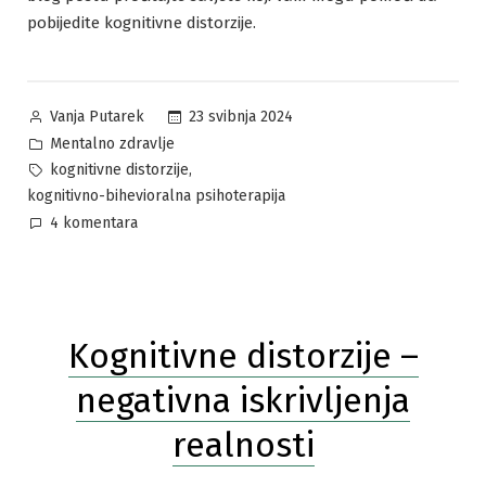
pobijedite kognitivne distorzije.
Posted
23 svibnja 2024
Vanja Putarek
by
Posted
Mentalno zdravlje
in
Tags:
,
kognitivne distorzije
kognitivno-bihevioralna psihoterapija
za
4 komentara
Kognitivne
distorzije
–
naučite
Kognitivne distorzije –
kako
ih
negativna iskrivljenja
promijeniti
realnosti