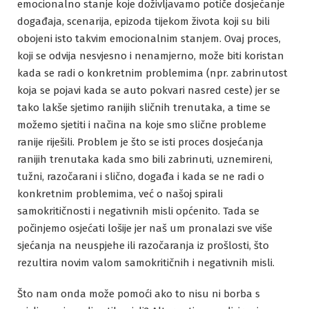
emocionalno stanje koje doživljavamo potiče dosjećanje
događaja, scenarija, epizoda tijekom života koji su bili
obojeni isto takvim emocionalnim stanjem. Ovaj proces,
koji se odvija nesvjesno i nenamjerno, može biti koristan
kada se radi o konkretnim problemima (npr. zabrinutost
koja se pojavi kada se auto pokvari nasred ceste) jer se
tako lakše sjetimo ranijih sličnih trenutaka, a time se
možemo sjetiti i načina na koje smo slične probleme
ranije riješili. Problem je što se isti proces dosjećanja
ranijih trenutaka kada smo bili zabrinuti, uznemireni,
tužni, razočarani i slično, događa i kada se ne radi o
konkretnim problemima, već o našoj spirali
samokritičnosti i negativnih misli općenito. Tada se
počinjemo osjećati lošije jer naš um pronalazi sve više
sjećanja na neuspjehe ili razočaranja iz prošlosti, što
rezultira novim valom samokritičnih i negativnih misli.
Što nam onda može pomoći ako to nisu ni borba s