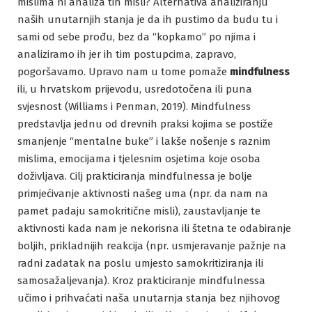
mislima ni analiza tih misli? Alternativa analiziranju
naših unutarnjih stanja je da ih pustimo da budu tu i
sami od sebe prođu, bez da “kopkamo” po njima i
analiziramo ih jer ih tim postupcima, zapravo,
pogoršavamo. Upravo nam u tome pomaže
mindfulness
ili, u hrvatskom prijevodu, usredotočena ili puna
svjesnost (Williams i Penman, 2019). Mindfulness
predstavlja jednu od drevnih praksi kojima se postiže
smanjenje “mentalne buke” i lakše nošenje s raznim
mislima, emocijama i tjelesnim osjetima koje osoba
doživljava. Cilj prakticiranja mindfulnessa je bolje
primjećivanje aktivnosti našeg uma (npr. da nam na
pamet padaju samokritične misli), zaustavljanje te
aktivnosti kada nam je nekorisna ili štetna te odabiranje
boljih, prikladnijih reakcija (npr. usmjeravanje pažnje na
radni zadatak na poslu umjesto samokritiziranja ili
samosažaljevanja). Kroz prakticiranje mindfulnessa
učimo i prihvaćati naša unutarnja stanja bez njihovog