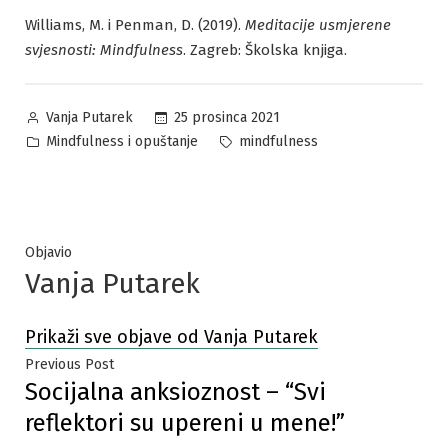
Williams, M. i Penman, D. (2019).
Meditacije usmjerene
svjesnosti: Mindfulness
. Zagreb: Školska knjiga.
Posted
25 prosinca 2021
Vanja Putarek
by
Posted
Tags:
Mindfulness i opuštanje
mindfulness
in
Objavio
Vanja Putarek
Prikaži sve objave od Vanja Putarek
Navigacija
Previous
Previous Post
Socijalna anksioznost – “Svi
post:
objava
reflektori su upereni u mene!”