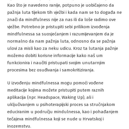
Kao što je navedeno ranije, potpuno je uobičajeno da
pažnja luta tijekom tih vježbi i kada nam se to događa ne
znači da mindfulness nije za nas ili da loše radimo ove
vježbe. Potrebno je pristupiti sebi prilikom izvođenja
mindfulnessa sa suosjećanjem i razumijevanjem da je
normalno da nam pažnja luta, odnosno da se pažnja
ulovi za misli kao za neku udicu. Kroz ta lutanja pažnje
možemo dobiti korisne informacije kako naš um
funkcionira i naučiti pristupati svojim unutarnjim
procesima bez osuđivanja i samokritiziranja.
U izvođenju mindfulnessa mogu pomoći vođene
meditacije kojima možete pristupiti putem raznih
aplikacija (npr. Headspace, Waking Up), ali i
uključivanjem u psihoterapijski proces sa stručnjakom
educiranim u području mindulnessa, kao i pohađanjem
tečajeva mindfulnessa koji se nude u Hrvatskoj i
inozemstvu.