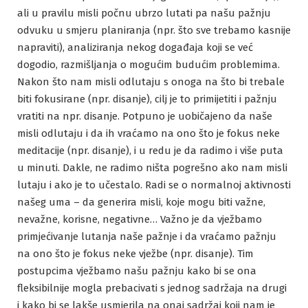
ali u pravilu misli počnu ubrzo lutati pa našu pažnju
odvuku u smjeru planiranja (npr. što sve trebamo kasnije
napraviti), analiziranja nekog događaja koji se već
dogodio, razmišljanja o mogućim budućim problemima.
Nakon što nam misli odlutaju s onoga na što bi trebale
biti fokusirane (npr. disanje), cilj je to primijetiti i pažnju
vratiti na npr. disanje. Potpuno je uobičajeno da naše
misli odlutaju i da ih vraćamo na ono što je fokus neke
meditacije (npr. disanje), i u redu je da radimo i više puta
u minuti. Dakle, ne radimo ništa pogrešno ako nam misli
lutaju i ako je to učestalo. Radi se o normalnoj aktivnosti
našeg uma – da generira misli, koje mogu biti važne,
nevažne, korisne, negativne… Važno je da vježbamo
primjećivanje lutanja naše pažnje i da vraćamo pažnju
na ono što je fokus neke vježbe (npr. disanje). Tim
postupcima vježbamo našu pažnju kako bi se ona
fleksibilnije mogla prebacivati s jednog sadržaja na drugi
i kako bi se lakše usmjerila na onaj sadržaj koji nam je