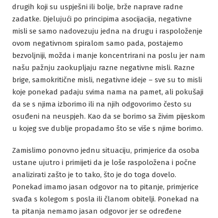
drugih koji su uspješni ili bolje, brže naprave radne
zadatke. Djelujući po principima asocijacija, negativne
misli se samo nadovezuju jedna na drugu i raspoloženje
ovom negativnom spiralom samo pada, postajemo
bezvoljniji, možda i manje koncentrirani na poslu jer nam
našu pažnju zaokupljaju razne negativne misli. Razne
brige, samokritične misli, negativne ideje – sve su to misli
koje ponekad padaju svima nama na pamet, ali pokušaji
da se s njima izborimo ili na njih odgovorimo često su
osuđeni na neuspjeh. Kao da se borimo sa živim pijeskom
u kojeg sve dublje propadamo što se više s njime borimo.
Zamislimo ponovno jednu situaciju, primjerice da osoba
ustane ujutro i primijeti da je loše raspoložena i počne
analizirati zašto je to tako, što je do toga dovelo.
Ponekad imamo jasan odgovor na to pitanje, primjerice
svađa s kolegom s posla ili članom obitelji. Ponekad na
ta pitanja nemamo jasan odgovor jer se određene