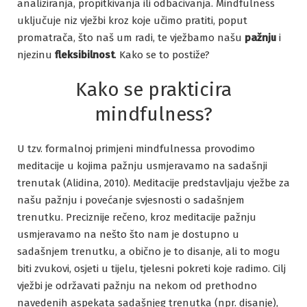
analiziranja, propitkivanja ili odbacivanja. Mindfulness
uključuje niz vježbi kroz koje učimo pratiti, poput
promatrača, što naš um radi, te vježbamo našu
pažnju
i
njezinu
fleksibilnost
. Kako se to postiže?
Kako se prakticira
mindfulness?
U tzv. formalnoj primjeni mindfulnessa provodimo
meditacije u kojima pažnju usmjeravamo na sadašnji
trenutak (Alidina, 2010). Meditacije predstavljaju vježbe za
našu pažnju i povećanje svjesnosti o sadašnjem
trenutku. Preciznije rečeno, kroz meditacije pažnju
usmjeravamo na nešto što nam je dostupno u
sadašnjem trenutku, a obično je to disanje, ali to mogu
biti zvukovi, osjeti u tijelu, tjelesni pokreti koje radimo. Cilj
vježbi je održavati pažnju na nekom od prethodno
navedenih aspekata sadašnjeg trenutka (npr. disanje),