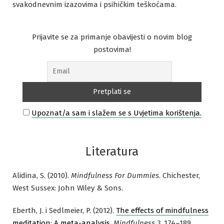
svakodnevnim izazovima i psihičkim teškoćama.
Prijavite se za primanje obavijesti o novim blog
postovima!
Upoznat/a sam i slažem se s Uvjetima korištenja.
Literatura
Alidina, S. (2010).
Mindfulness For Dummies
. Chichester,
West Sussex: John Wiley & Sons.
Eberth, J. i Sedlmeier, P. (2012).
The effects of mindfulness
meditation: A meta-analysis
.
Mindfulness 3
, 174–189