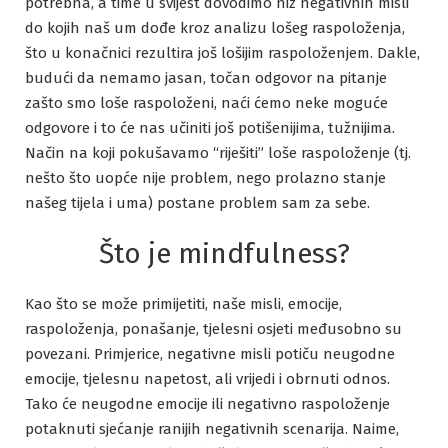
potrebna, a time u svijest dovodimo niz negativnih misli
do kojih naš um dođe kroz analizu lošeg raspoloženja,
što u konačnici rezultira još lošijim raspoloženjem. Dakle,
budući da nemamo jasan, točan odgovor na pitanje
zašto smo loše raspoloženi, naći ćemo neke moguće
odgovore i to će nas učiniti još potišenijima, tužnijima.
Način na koji pokušavamo “riješiti” loše raspoloženje (tj.
nešto što uopće nije problem, nego prolazno stanje
našeg tijela i uma) postane problem sam za sebe.
Što je mindfulness?
Kao što se može primijetiti, naše misli, emocije,
raspoloženja, ponašanje, tjelesni osjeti međusobno su
povezani. Primjerice, negativne misli potiču neugodne
emocije, tjelesnu napetost, ali vrijedi i obrnuti odnos.
Tako će neugodne emocije ili negativno raspoloženje
potaknuti sjećanje ranijih negativnih scenarija. Naime,