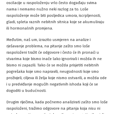
oscilacije u raspoloženju vrlo često događaju svima
nama i nemamo nužno neki razlog za to. Loše
raspoloženje može biti posljedica umora, iscrpljenosti,
gladi, spleta raznih nebitnih sitnica koje se akumuliraju
ili hormonalnih promjena.
Međutim, naš um, izrazito usmjeren na analize i
rješavanje problema, na pitanje zašto smo loše
raspoloženi tražit će odgovore i često će ih pronaći u
stvarima koje bismo inače lako ignorirali i možda ih ne
bismo ni zapazili. Tako će se možda prisjetiti nebitnih
pogrešaka koje smo napravili, neugodnosti koje smo
proživjeli, ciljeva ili želja koje nismo ostvarili, a možda ode
i u predviđanje mogućih negativnih ishoda koji će se
dogoditi u budućnosti.
Drugim riječima, kada počnemo analizirati zašto smo loše
raspoloženi, tražimo odgovore na pitanja koja nisu ni