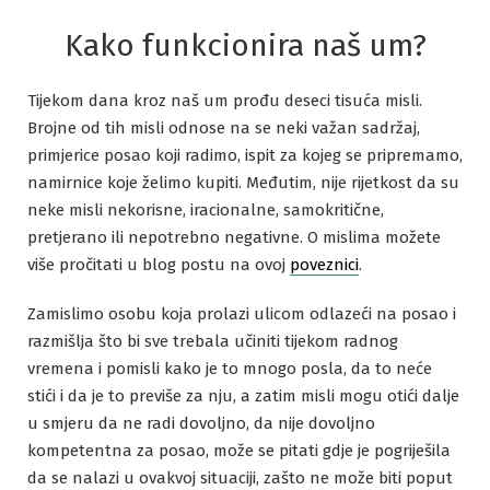
Kako funkcionira naš um?
Tijekom dana kroz naš um prođu deseci tisuća misli.
Brojne od tih misli odnose na se neki važan sadržaj,
primjerice posao koji radimo, ispit za kojeg se pripremamo,
namirnice koje želimo kupiti. Međutim, nije rijetkost da su
neke misli nekorisne, iracionalne, samokritične,
pretjerano ili nepotrebno negativne. O mislima možete
više pročitati u blog postu na ovoj
poveznici
.
Zamislimo osobu koja prolazi ulicom odlazeći na posao i
razmišlja što bi sve trebala učiniti tijekom radnog
vremena i pomisli kako je to mnogo posla, da to neće
stići i da je to previše za nju, a zatim misli mogu otići dalje
u smjeru da ne radi dovoljno, da nije dovoljno
kompetentna za posao, može se pitati gdje je pogriješila
da se nalazi u ovakvoj situaciji, zašto ne može biti poput