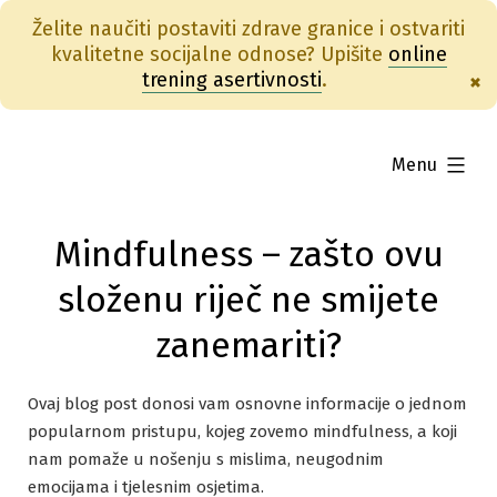
Želite naučiti postaviti zdrave granice i ostvariti
kvalitetne socijalne odnose? Upišite
online
trening asertivnosti
.
×
Skip
to
expanded
Menu
content
Mindfulness – zašto ovu
složenu riječ ne smijete
zanemariti?
Ovaj blog post donosi vam osnovne informacije o jednom
popularnom pristupu, kojeg zovemo mindfulness, a koji
nam pomaže u nošenju s mislima, neugodnim
emocijama i tjelesnim osjetima.