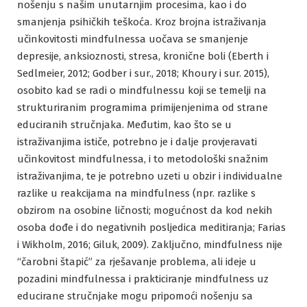
nošenju s našim unutarnjim procesima, kao i do
smanjenja psihičkih teškoća. Kroz brojna istraživanja
učinkovitosti mindfulnessa uočava se smanjenje
depresije, anksioznosti, stresa, kronične boli (Eberth i
Sedlmeier, 2012; Godber i sur., 2018; Khoury i sur. 2015),
osobito kad se radi o mindfulnessu koji se temelji na
strukturiranim programima primijenjenima od strane
educiranih stručnjaka. Međutim, kao što se u
istraživanjima ističe, potrebno je i dalje provjeravati
učinkovitost mindfulnessa, i to metodološki snažnim
istraživanjima, te je potrebno uzeti u obzir i individualne
razlike u reakcijama na mindfulness (npr. razlike s
obzirom na osobine ličnosti; mogućnost da kod nekih
osoba dođe i do negativnih posljedica meditiranja; Farias
i Wikholm, 2016; Giluk, 2009). Zaključno, mindfulness nije
“čarobni štapić” za rješavanje problema, ali ideje u
pozadini mindfulnessa i prakticiranje mindfulness uz
educirane stručnjake mogu pripomoći nošenju sa