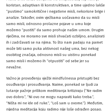
koristan, adaptivan ili konstruktivan, a time ujedno lakše
“pustimo” samokritične i negativne misli, nekorisne brige i
analize. Također, ovim vježbama uočavamo da su misli
samo misli, odnosno prolazne pojave u umu koje
možemo “pustiti” da samo prohuje našim umom. Drugim
riječima, ne moramo sve misli shvaćati ozbiljno, analizirati
ih i zadržavati se na njima. To što nam padaju na pamet
može biti samo puka aktivnost našeg uma, bez nekog
osobitog značaja, odnosno misli su uistinu ponekad
samo misli i možemo ih “otpustiti” od sebe jer su
nevažne.
Važno je provođenju vježbi mindfulnessa pristupiti bez
osuđivanja i prosuđivanja. Naime, ponekad se ljudi za
lutanje pažnje prilikom meditiranja kritiziraju (“Ne radim
ovo dobro.”, “Ni ovo ne mogu napraviti kako treba.”,
“Ništa mi ne ide od ruke.”, “Loš sam u ovome.”). Međutim,
nijedna meditacija koju radimo nije loše odrađen posao.