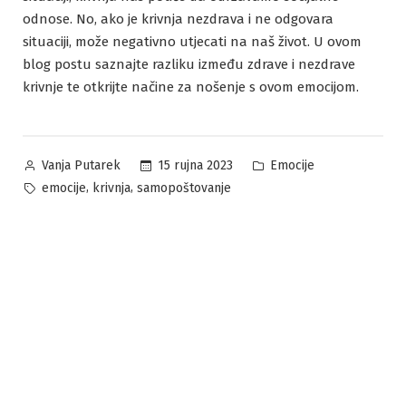
odnose. No, ako je krivnja nezdrava i ne odgovara
situaciji, može negativno utjecati na naš život. U ovom
blog postu saznajte razliku između zdrave i nezdrave
krivnje te otkrijte načine za nošenje s ovom emocijom.
Posted
Posted
15 rujna 2023
Emocije
Vanja Putarek
by
in
Tags:
,
,
emocije
krivnja
samopoštovanje