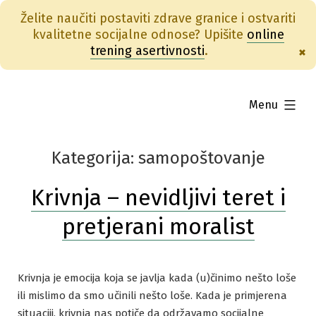
Želite naučiti postaviti zdrave granice i ostvariti
kvalitetne socijalne odnose? Upišite
online
trening asertivnosti
.
×
Skip
to
expanded
Menu
content
samopoštovanje
Krivnja – nevidljivi teret i
pretjerani moralist
Krivnja je emocija koja se javlja kada (u)činimo nešto loše
ili mislimo da smo učinili nešto loše. Kada je primjerena
situaciji, krivnja nas potiče da održavamo socijalne