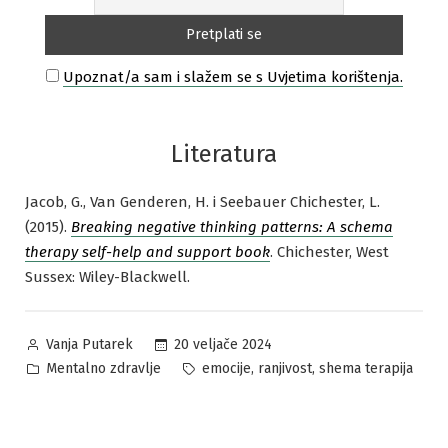
Upoznat/a sam i slažem se s Uvjetima korištenja.
Literatura
Jacob, G., Van Genderen, H. i Seebauer Chichester, L.
(2015).
Breaking negative thinking patterns: A schema
therapy self-help and support book
. Chichester, West
Sussex: Wiley-Blackwell.
Posted
20 veljače 2024
Vanja Putarek
by
Posted
Tags:
,
,
Mentalno zdravlje
emocije
ranjivost
shema terapija
in