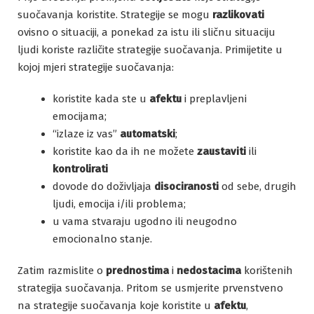
suočavanja koristite. Strategije se mogu
razlikovati
ovisno o situaciji, a ponekad za istu ili sličnu situaciju
ljudi koriste različite strategije suočavanja. Primijetite u
kojoj mjeri strategije suočavanja:
koristite kada ste u
afektu
i preplavljeni
emocijama;
“izlaze iz vas”
automatski
;
koristite kao da ih ne možete
zaustaviti
ili
kontrolirati
dovode do doživljaja
disociranosti
od sebe, drugih
ljudi, emocija i/ili problema;
u vama stvaraju ugodno ili neugodno
emocionalno stanje.
Zatim razmislite o
prednostima
i
nedostacima
korištenih
strategija suočavanja. Pritom se usmjerite prvenstveno
na strategije suočavanja koje koristite u
afektu
,