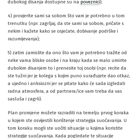
dubokog disanja dostupne su na
poveznici
);
4) provjerite sami sa sobom što vam je potrebno u tom
trenutku (npr. zagrljaj, da ste sami sa sobom, pričate s
nekim i kažete kako se osjećate, dobivanje podrške i
razumijevanja);
5) zatim zamislite da ono što vam je potrebno tražite od
neke vama bliske osobe i na kraju kada se malo umirite
dubokim disanjem to i prenesite toj osobi (npr. recite da
ste tužni jer je kolega s kojim puno surađujete dao otkaz,
a ujedno i anksiozni jer se pitate kako će sada izgledati
radna atmosfera, a od partnera/ice vam treba da vas
sasluša i zagrli).
Plan promjene možete razraditi na temelju prvog koraka
u kojem ste osvijestili korištenje strategija suočavanja. U
tom koraku mogli ste uočiti situacije u kojima koristite
strategije suočavanja. Kada pogledate te situacije