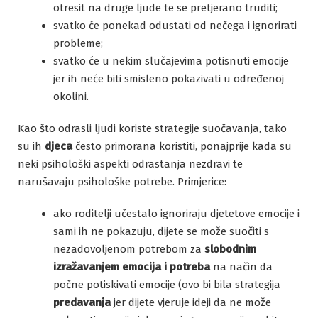
otresit na druge ljude te se pretjerano truditi;
svatko će ponekad odustati od nečega i ignorirati
probleme;
svatko će u nekim slučajevima potisnuti emocije
jer ih neće biti smisleno pokazivati u određenoj
okolini.
Kao što odrasli ljudi koriste strategije suočavanja, tako
su ih
djeca
često primorana koristiti, ponajprije kada su
neki psihološki aspekti odrastanja nezdravi te
narušavaju psihološke potrebe. Primjerice:
ako roditelji učestalo ignoriraju djetetove emocije i
sami ih ne pokazuju, dijete se može suočiti s
nezadovoljenom potrebom za
slobodnim
izražavanjem emocija i potreba
na način da
počne potiskivati emocije (ovo bi bila strategija
predavanja
jer dijete vjeruje ideji da ne može