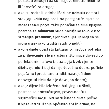
pokazati emocije i da su njegove emocije nebitne
ili “previše” za druge);
ako su roditelji radoholičari, ne uzimaju odmor i
stavljaju veliki naglasak na postignuće, dijete se
može i samo početi tako ponašati te time njegova
potreba za
odmorom
bude narušena (ovo je isto
strategija
predavanja
jer dijete vjeruje ideji da se
mora uvijek jako truditi i stalno raditi);
ako je dijete učestalo kritizirano, njegova potreba
za
prihvaćanjem
je narušena, što može dovesti do
perfekcionizma (ovo je strategija
borbe
jer se
dijete, vjerujući ideji da nije dovoljno dobro, počinje
pojačano i pretjerano truditi, nastojeći time
opovrgnuti ideju da nije dovoljno dobro);
ako je dijete bilo izloženo bullyingu u školi,
potrebe za prihvaćanjem, povezanošću i
sigurnošću mogu biti narušene te dijete počne
izbjegavati druženja općenito s vršnjacima, ne