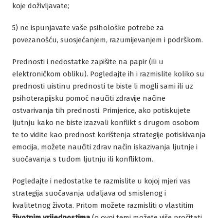
koje doživljavate;
5) ne ispunjavate vaše psihološke potrebe za
povezanošću, suosjećanjem, razumijevanjem i podrškom.
Prednosti i nedostatke zapišite na papir (ili u
elektroničkom obliku). Pogledajte ih i razmislite koliko su
prednosti uistinu prednosti te biste li mogli sami ili uz
psihoterapijsku pomoć naučiti zdravije načine
ostvarivanja tih prednosti. Primjerice, ako potiskujete
ljutnju kako ne biste izazvali konflikt s drugom osobom
te to vidite kao prednost korištenja strategije potiskivanja
emocija, možete naučiti zdrav način iskazivanja ljutnje i
suočavanja s tuđom ljutnju ili konfliktom.
Pogledajte i nedostatke te razmislite u kojoj mjeri vas
strategija suočavanja udaljava od smislenog i
kvalitetnog života. Pritom možete razmisliti o vlastitim
životnim vrijednostima
(o ovoj temi možete više pročitati