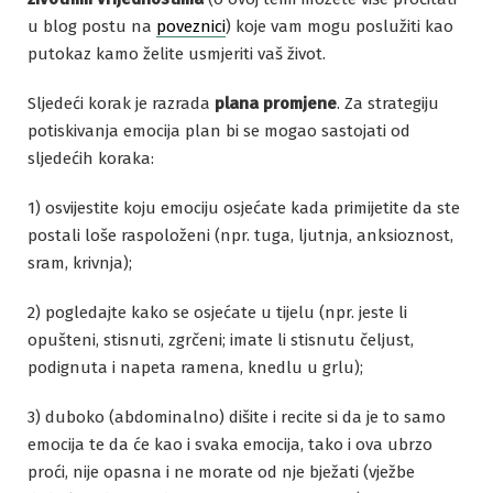
u blog postu na
poveznici
) koje vam mogu poslužiti kao
putokaz kamo želite usmjeriti vaš život.
Sljedeći korak je razrada
plana promjene
. Za strategiju
potiskivanja emocija plan bi se mogao sastojati od
sljedećih koraka:
1) osvijestite koju emociju osjećate kada primijetite da ste
postali loše raspoloženi (npr. tuga, ljutnja, anksioznost,
sram, krivnja);
2) pogledajte kako se osjećate u tijelu (npr. jeste li
opušteni, stisnuti, zgrčeni; imate li stisnutu čeljust,
podignuta i napeta ramena, knedlu u grlu);
3) duboko (abdominalno) dišite i recite si da je to samo
emocija te da će kao i svaka emocija, tako i ova ubrzo
proći, nije opasna i ne morate od nje bježati (vježbe