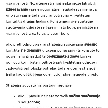
usamljenosti. No, učenje stranog jezika može biti oblik
izbjegavanja
vaše emocionalne neugode i zamjena za
ono što vam je tada uistinu potrebno – kvalitetan
kontakt s drugim ljudima. Korištenjem ove strategije
suočavanja osjećate se barem malo bolje, ne mislite na
usamljenost, a uz to učite strani jezik.
Ako prethodno opisanu strategiju suočavanja
svjesno
koristite,
ne dominira
u vašem ponašanju (tj. koristite to
povremeno ili rijetko) te
poduzimate zdrave
korake
pomoću kojih biste mogli ostvariti kvalitetnije odnose i
zadovoljili psihološke potrebe, tada je učenje stranog
jezika kao oblik bijega od emocionalne neugode u redu.
Strategije suočavanja postaju nezdrave:
ako u pravilu nemate
zdravih načina
suočavanja
s neugodom;