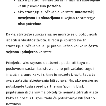
ako u pravilu nemate
zdravih načina zadovoljena
vaših psiholoških
potreba
;
ako strategije suočavanja koristite
automatski
,
nesvjesno
i u
situacijama
u kojima te strategije
nisu potrebne
.
Dakle, strategije suočavanja ne morate se u potpunosti
izbaciti iz vlastitog života. U redu je koristiti sve tri
strategije suočavanja, ali je pritom važno koliko ih
često
,
svjesno
i
primjerno
koristite.
Primjerice, ako svjesno odaberete potisnuti tugu na
poslovnom sastanku, istovremeno prihvaćajući tugu i
imajući na umu kako i s kime ju možete izraziti, tada će
ova strategija izbjegavanja biti zdrava. No, ako nesvjesno
potiskujete tugu i pred partnerom/icom ili bliskim
prijateljima ili članovima obitelji te nemate zdravih alata
kako se nositi s tugom, tada će potiskivanje biti štetno i
nezdravo.