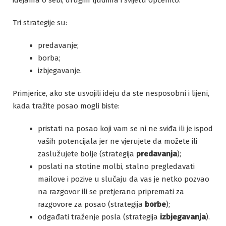
idejama o sebi, drugim ljudima i svijetu općenito.
Tri strategije su:
predavanje;
borba;
izbjegavanje.
Primjerice, ako ste usvojili ideju da ste nesposobni i lijeni,
kada tražite posao mogli biste:
pristati na posao koji vam se ni ne sviđa ili je ispod
vaših potencijala jer ne vjerujete da možete ili
zaslužujete bolje (strategija
predavanja
);
poslati na stotine molbi, stalno pregledavati
mailove i pozive u slučaju da vas je netko pozvao
na razgovor ili se pretjerano pripremati za
razgovore za posao (strategija
borbe
);
odgađati traženje posla (strategija
izbjegavanja
).