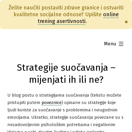
Želite naučiti postaviti zdrave granice i ostvariti
kvalitetne socijalne odnose? Upišite
online
trening asertivnosti
.
×
Skip
to
expanded
Menu
content
Strategije suočavanja –
mijenjati ih ili ne?
U blog postu o strategijama suočavanja (tekstu možete
pristupiti putem
poveznice
) opisane su strategije koje
ljudi koriste za suočavanje s problemima i neugodnim
emocijama. Ukratko, strategije suočavanja povezane su s
nezadovoljenim psihološkim potrebama i negativnim